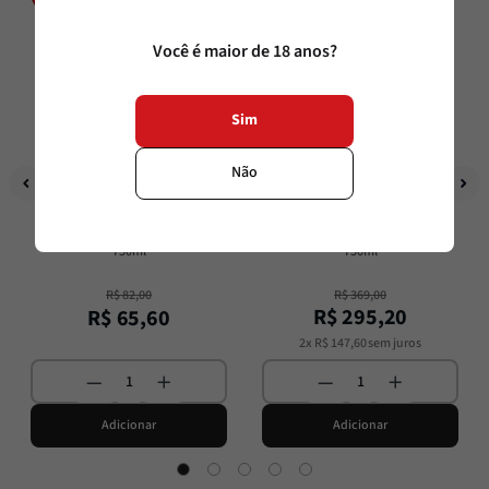
Você é maior de 18 anos?
Sim
Não
Emiliana
Emiliana
Emiliana Adobe Reserva Cabernet 
Emiliana Coyam
Sauvignon
750ml
750ml
R$
82
,
00
R$
369
,
00
R$
295
,
20
R$
65
,
60
2
x
R$
147
,
60
sem juros
Adicionar
Adicionar