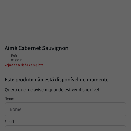
Passata
8
º
Molho
9
º
Trufa
10
º
Aimé Cabernet Sauvignon
Ref
:
023917
Veja a descrição completa
Este produto não está disponível no momento
Quero que me avisem quando estiver disponível