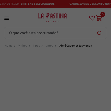
MA DE R$ 399 -
EM ITENS SELECIONADOS
GANHE 10% DE DESCONTO NO PI
0
O que você está procurando?
Termos mais buscados
Vinhos
Tipos
tintos
Aimé Cabernet Sauvignon
Azeite
1
º
Vinhos
2
º
Adobe
3
º
Maestra
4
º
Azeitona
5
º
Bruschetta
6
º
Alcachofra
7
º