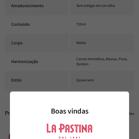
Amadurecimento
Sem estágio em carvalho
Conteúdo
750ml
Corpo
Médio
Carnes Vermelhas, Massas, Pizza,
Harmonização
Queijos
Estilo
Quase seco
Boas vindas
Produtos similares
Veja todos
20%
20%
OFF
OFF