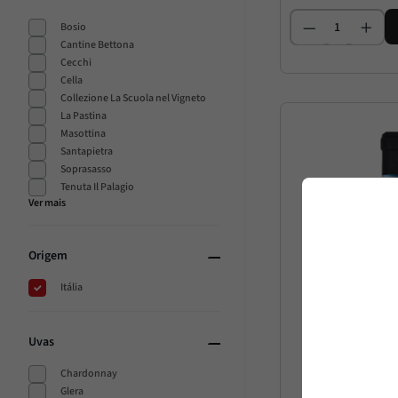
Bosio
Cantine Bettona
Cecchi
Cella
Collezione La Scuola nel Vigneto
La Pastina
Masottina
Santapietra
Soprasasso
Tenuta Il Palagio
Origem
Itália
Uvas
Chardonnay
Glera