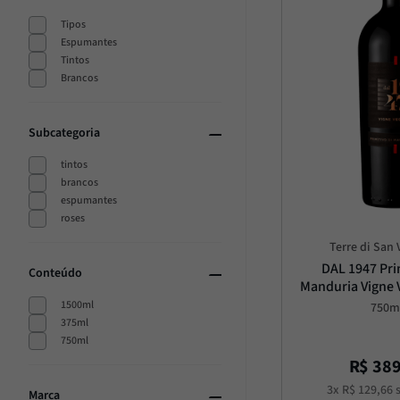
Trufa
10
º
Tipos
Espumantes
Tintos
Brancos
Subcategoria
tintos
brancos
espumantes
roses
Terre di San
DAL 1947 Prim
Conteúdo
Manduria Vigne 
1500ml
750m
375ml
750ml
R$
38
3
x
R$
129
,
66
s
Marca