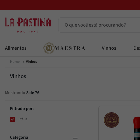
O que você está procurando?
Termos mais buscados
Alimentos
Vinhos
Des
Azeite
1
º
Vinhos
Vinhos
2
º
Adobe
3
º
Vinhos
Maestra
4
º
Mostrando
8 de 76
Bruschetta
5
º
Azeitona
6
º
Filtrado por:
Passata
7
º
Itália
Alcachofra
8
º
Molho
9
º
Categoria