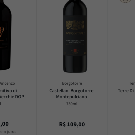
 Vincenzo
Borgotorre
Ter
itivo di 
Castellani Borgotorre 
Terre Di
Vecchie DOP
Montepulciano
l
750ml
9
,
00
R$
109
,
00
em juros