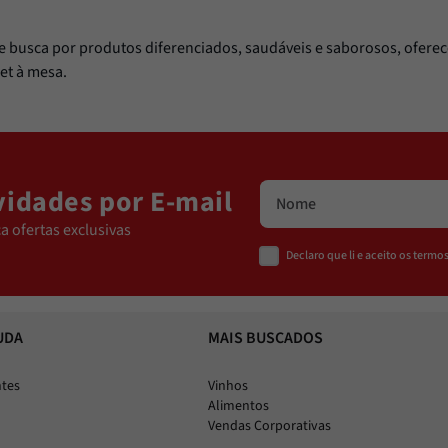
te busca por produtos diferenciados, saudáveis e saborosos, oferece
et à mesa.
idades por E-mail
a ofertas exclusivas
Declaro que li e aceito os term
UDA
MAIS BUSCADOS
ntes
Vinhos
Alimentos
Vendas Corporativas