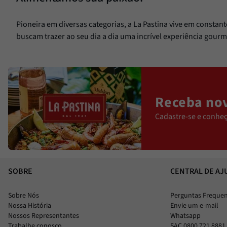
Pioneira em diversas categorias, a La Pastina vive em constan
buscam trazer ao seu dia a dia uma incrível experiência gourm
Receba nov
Cadastre-se e conheç
SOBRE
CENTRAL DE AJ
Sobre Nós
Perguntas Freque
Nossa História
Envie um e-mail
Nossos Representantes
Whatsapp
Trabalhe conosco
SAC 0800 721 8881