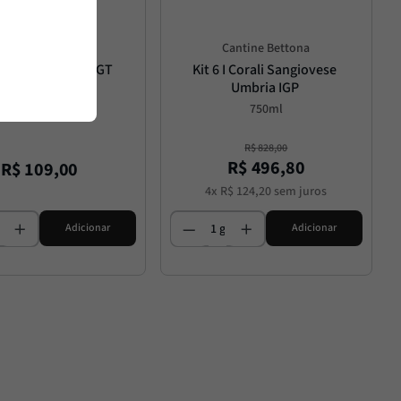
Santapietra
Cantine Bettona
torre Pecorino IGT
Kit 6 I Corali Sangiovese 
Umbria IGP
750ml
750ml
R$
828
,
00
R$
496
,
80
R$
109
,
00
4
x
R$
124
,
20
sem juros
Adicionar
Adicionar