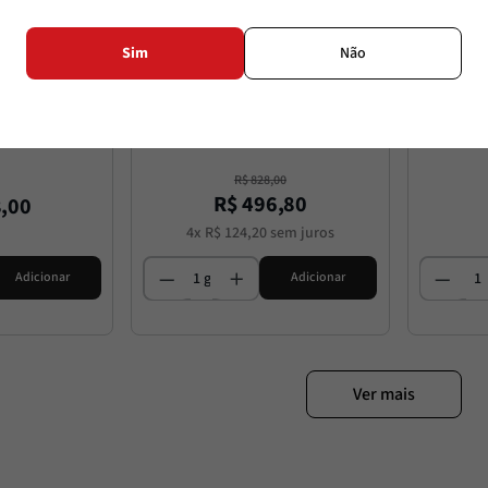
Sim
Não
sso
Terre Cevico
olicella DOC
Kit 6 Tutto È Possibile Merlot 
Borgo
Rubicone
l
750ml
R$
828
,
00
R$
496
,
80
8
,
00
4
x
R$
124
,
20
sem juros
Adicionar
Adicionar