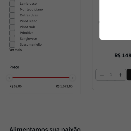
Lambrusco
Montepulciano
Outras Uvas
Soprasa
Pinot Blanc
Soprasasso Valp
Pinot Noir
Primitivo
750m
Sangiovese
Sussumaniello
R$
14
R$ 68,00
R$ 1.073,00
Alimentamos sua paixão.