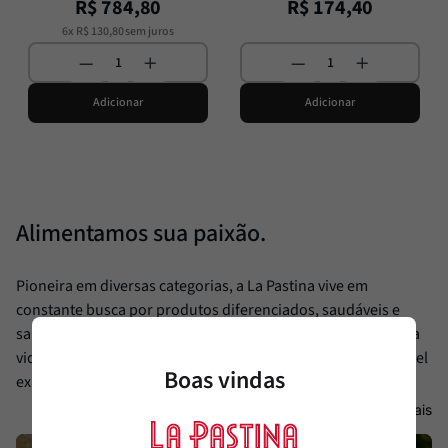
R$
784
,
80
R$
174
,
40
6
x
R$
130
,
80
sem juros
Adicionar
Adicionar
Alimentamos sua paixão.
Pioneira em diversas categorias, a La Pastina vive em
constante busca por produtos diferenciados, saudáveis e
saborosos, oferecendo ao cliente sofisticação e facilitando a
vida daqueles que buscam trazer ao seu dia a dia uma incrível
Boas vindas
experiência gourmet à mesa.
Ver Mais