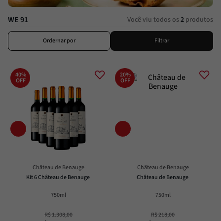
Alcachofra
8
º
Molho
9
º
WE 91
Você viu todos os
2
produtos
Trufa
10
º
Ordernar por
Filtrar
40%
20%
OFF
OFF
Château de Benauge
Château de Benauge
Kit 6 Château de Benauge
Château de Benauge
750ml
750ml
R$
1
.
308
,
00
R$
218
,
00