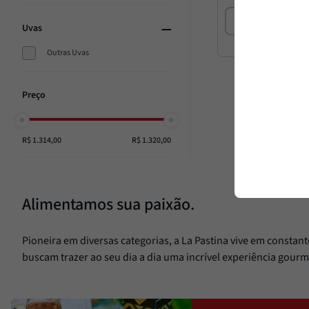
Uvas
Outras Uvas
R$ 1.314,00
R$ 1.320,00
Alimentamos sua paixão.
Pioneira em diversas categorias, a La Pastina vive em constan
buscam trazer ao seu dia a dia uma incrível experiência gourm