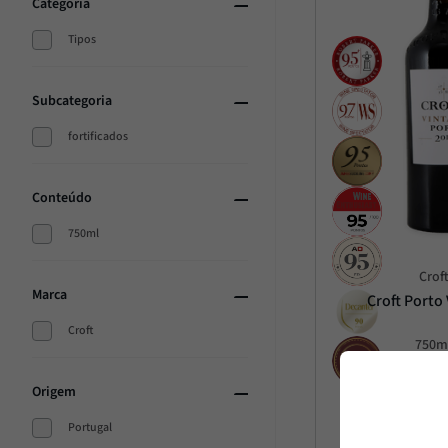
Categoria
Trufa
10
º
Tipos
Subcategoria
fortificados
Conteúdo
750ml
Crof
Marca
Croft Porto
Croft
750m
R$
1
.
460
Origem
R$
1
.
31
Portugal
6
x
R$
219
,
00
s