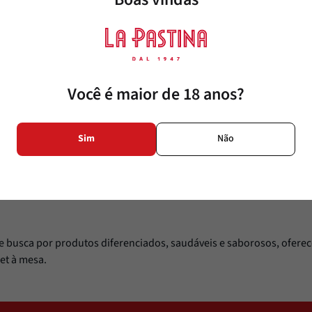
Adicionar
Você é maior de 18 anos?
Sim
Não
te busca por produtos diferenciados, saudáveis e saborosos, oferece
et à mesa.