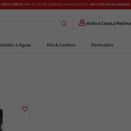
FRETE GRÁTIS
PARA SP E RJ EM COMPRAS ACIMA DE R$ 399 -
EM ITENS SELECIONADOS
Visite a Casa La Pastina
tilados e Águas
Kits & Combos
Pontuados