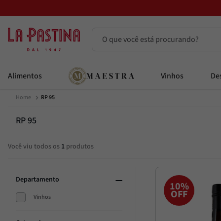
O que você está procurando?
Termos mais buscados
Alimentos
Vinhos
Des
Azeite
1
º
RP 95
Vinhos
2
º
Adobe
3
º
RP 95
Maestra
4
º
Você viu todos os
1
produtos
Bruschetta
5
º
Azeitona
6
º
Departamento
Passata
7
º
10%
OFF
Alcachofra
Vinhos
8
º
Molho
9
º