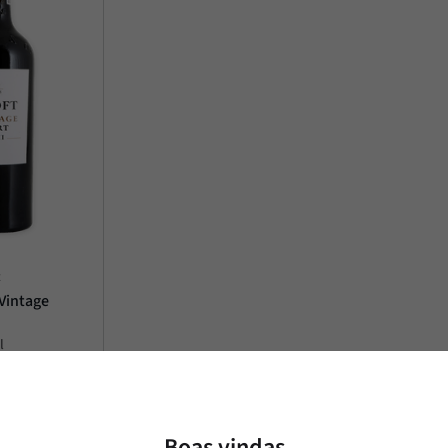
t
 Vintage
l
,
00
4
,
00
em juros
Boas vindas