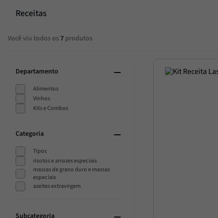
Trufa
10
º
Receitas
Você viu todos os
7
produtos
Departamento
Alimentos
Vinhos
Kits e Combos
Categoria
Tipos
risotos e arrozes especiais
massas de grano duro e massas
especiais
azeites extravirgem
Subcategoria