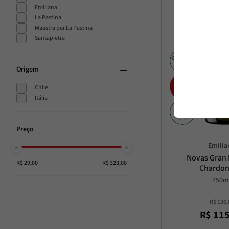
Emiliana
La Pastina
Maestra per La Pastina
Santapietra
Origem
Chile
Itália
Emilia
Novas Gran 
R$ 29,00
R$ 323,00
Chardo
750m
R$
136
,
R$
11