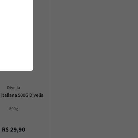
Divella
Italiana 500G Divella
500g
R$
29
,
90