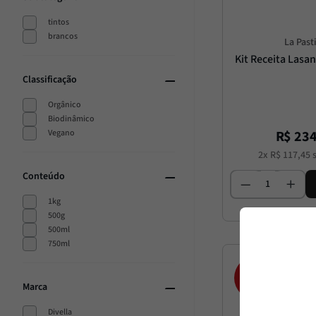
tintos
brancos
La Past
Kit Receita Lasa
Classificação
Orgânico
Biodinâmico
Vegano
R$
23
2
x
R$
117
,
45
s
Conteúdo
1kg
500g
500ml
750ml
15%
OFF
Marca
Divella