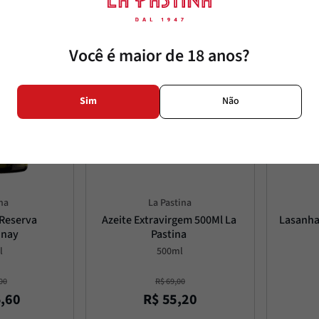
Você é maior de 18 anos?
Sim
Não
na
La Pastina
Reserva 
Azeite Extravirgem 500Ml La 
Lasanha 
nnay
Pastina
l
500ml
00
R$
69
,
00
5
,
60
R$
55
,
20