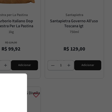
stra per La Pastina
Santapietra
rborio Italiano Dop 
Santapietra Governo All'uso 
estra Per La Pastina
Toscana Igt
1kg
750ml
R$
124
,
90
R$
99
,
92
R$
129
,
00
Adicionar
Adicionar