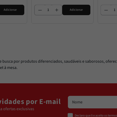
Adicionar
Adicionar
te busca por produtos diferenciados, saudáveis e saborosos, oferece
et à mesa.
idades por E-mail
a ofertas exclusivas
Declaro que li e aceito os term