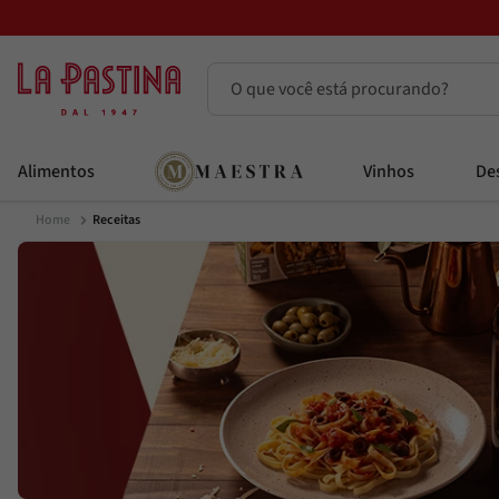
O que você está procurando?
Termos mais buscados
Alimentos
Vinhos
Des
Azeite
1
º
Receitas
Vinhos
2
º
Adobe
3
º
Azeitona
4
º
Bruschetta
5
º
Maestra
6
º
Alcachofra
7
º
Passata
8
º
Molho
9
º