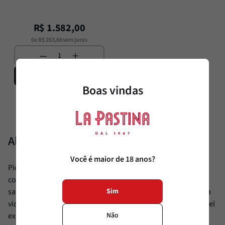
R$
1
.
582
,
00
6
x
R$
263
,
66
sem juros
Adicionar
Produto
Boas vindas
Indisponível
Alimentamos sua paixão.
Você é maior de 18 anos?
Pioneira em diversas categorias, a La Pastina vive em
constante busca por produtos diferenciados, saudáveis e
Sim
saborosos, oferecendo ao cliente sofisticação e facilitando a
vida daqueles que buscam trazer ao seu dia a dia uma incrível
Não
experiência gourmet à mesa.