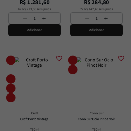
R$
1
.
281
,
60
R$
284
,
80
6
x
R$
213
,
60
sem juros
2
x
R$
142
,
40
sem juros
Adicionar
Adicionar
Croft
Cono Sur
Croft Porto Vintage
Cono Sur Ocio Pinot Noir
750ml
750ml