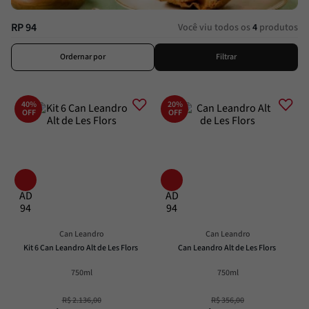
Alcachofra
8
º
Molho
9
º
RP 94
Você viu todos os
4
produtos
Trufa
10
º
Ordernar por
Filtrar
40%
20%
OFF
OFF
AD
AD
94
94
Can Leandro
Can Leandro
Kit 6 Can Leandro Alt de Les Flors
Can Leandro Alt de Les Flors
750ml
750ml
R$
2
.
136
,
00
R$
356
,
00