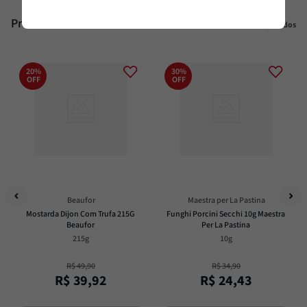
Produtos similares
Veja todos
20%
30%
OFF
OFF
Beaufor
Maestra per La Pastina
Mostarda Dijon Com Trufa 215G 
Funghi Porcini Secchi 10g Maestra 
Beaufor
Per La Pastina
215g
10g
R$
49
,
90
R$
34
,
90
R$
39
,
92
R$
24
,
43