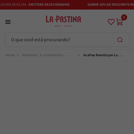
CIMA DE R$ 399 -
EM ITENS SELECIONADOS
GANHE 10% DE DESCONTO NO P
0
O que você está procurando?
Termos mais buscados
Alimentos
condimentos 
Acafrao Maestra per La 
temperos e 
Pastina Em Estigmas 0,4g
especiarias
Azeite
1
º
Vinhos
2
º
Adobe
3
º
Maestra
4
º
Azeitona
5
º
Bruschetta
6
º
Alcachofra
7
º