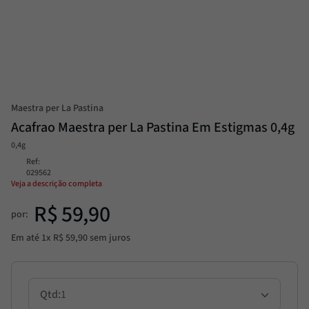
Passata
8
º
Molho
9
º
Trufa
10
º
Maestra per La Pastina
Acafrao Maestra per La Pastina Em Estigmas 0,4g
0,4g
Ref
:
029562
Veja a descrição completa
R$
59
,
90
por:
Em até
1
x
R$
59
,
90
sem juros
1