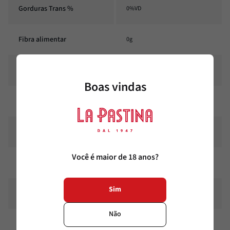
Gorduras Trans %
0%VD
Fibra alimentar
0g
Fibra alimentar %
1%VD
Boas vindas
Sódio
0mg
Sódio %
0%VD
Você é maior de 18 anos?
Açucares Totais
0mg
Sim
Açucares Totais %
0%VD
Não