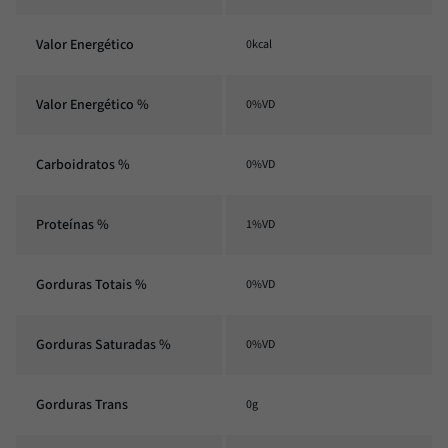
Valor Energético
0kcal
Valor Energético %
0%VD
Carboidratos %
0%VD
Proteínas %
1%VD
Gorduras Totais %
0%VD
Gorduras Saturadas %
0%VD
Gorduras Trans
0g