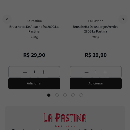
La Pastina
La Pastina
Bruschetta De Alcachofra 280G La 
Bruschetta De Aspargos Verdes 
Pastina
280G La Pastina
280g
280g
R$
29
,
90
R$
29
,
90
Adicionar
Adicionar