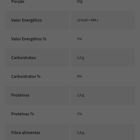
Porção
50g
Valor Energético
12 kcal = 49kJ
Valor Energético %
1%
Carboidratos
1,0 g
Carboidratos %
0%
Proteínas
1,0 g
Proteínas %
1%
Fibra alimentar
1,6 g