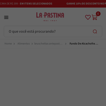
MA DE R$ 399 -
EM ITENS SELECIONADOS
GANHE 10% DE DESCONTO NO PI
0
O que você está procurando?
Termos mais buscados
Alimentos
bruschettas antepastos 
Fundo De Alcachofra 
e aperitivos
800G La Pastina
Azeite
1
º
Adobe
2
º
Vinhos
3
º
Azeitona
4
º
Bruschetta
5
º
Maestra
6
º
Alcachofra
7
º