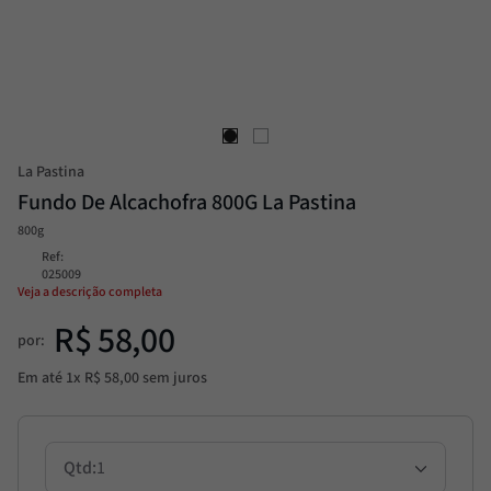
Passata
8
º
Molho
9
º
Trufa
10
º
La Pastina
Fundo De Alcachofra 800G La Pastina
800g
Ref
:
025009
Veja a descrição completa
R$
58
,
00
por:
Em até
1
x
R$
58
,
00
sem juros
1