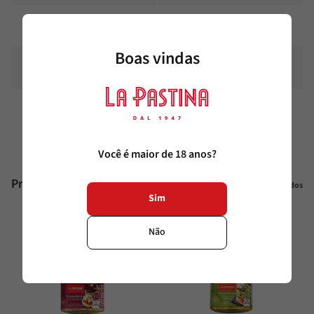
Fibra alimentar %
6%
Boas vindas
Sódio
758 mg
Sódio %
32%
Você é maior de 18 anos?
Produtos similares
Veja todos
Sim
Não