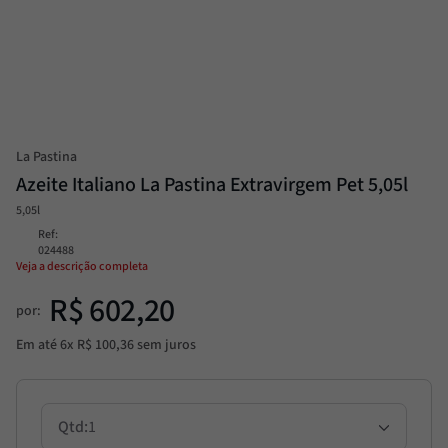
Passata
8
º
Molho
9
º
Trufa
10
º
La Pastina
Azeite Italiano La Pastina Extravirgem Pet 5,05l
5,05l
Ref
:
024488
Veja a descrição completa
R$
602
,
20
por:
Em até
6
x
R$
100
,
36
sem juros
1