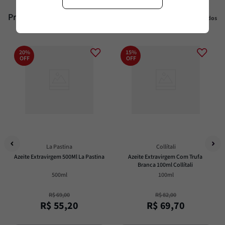
Produtos similares
Veja todos
20%
15%
OFF
OFF
La Pastina
Collítali
Azeite Extravirgem 500Ml La Pastina
Azeite Extravirgem Com Trufa 
Branca 100ml Collítali
500ml
100ml
R$
69
,
00
R$
82
,
00
R$
55
,
20
R$
69
,
70