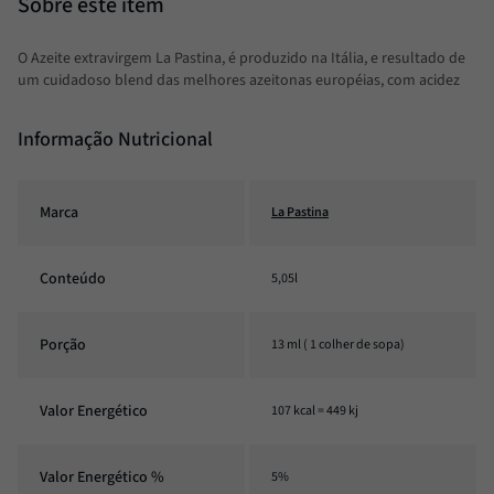
O Azeite extravirgem La Pastina, é produzido na Itália, e resultado de
um cuidadoso blend das melhores azeitonas européias, com acidez
Informação Nutricional
Marca
La Pastina
Conteúdo
5,05l
Porção
13 ml ( 1 colher de sopa)
Valor Energético
107 kcal = 449 kj
Valor Energético %
5%