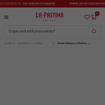
CIMA DE R$ 399 -
EM ITENS SELECIONADOS
GANHE 10% DE DESCONTO NO 
0
O que você está procurando?
Termos mais buscados
Alimentos
azeites 
Azeite Italiano La Pastina 
extravirgem
Extravirgem Pet 5,05l
Azeite
1
º
Vinhos
2
º
Adobe
3
º
Maestra
4
º
Azeitona
5
º
Bruschetta
6
º
Alcachofra
7
º