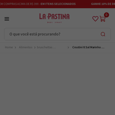
COMPRAS ACIMA DE R$ 399 -
EM ITENS SELECIONADOS
GANHE 10% DE DESC
0
O que você está procurando?
Termos mais buscados
Alimentos
bruschettas 
Crostini It Sal Marinho 
antepastos e 
Alecrin La Pastina 80g
aperitivos
Azeite
1
º
Vinhos
2
º
Adobe
3
º
Maestra
4
º
Bruschetta
5
º
Azeitona
6
º
Passata
7
º