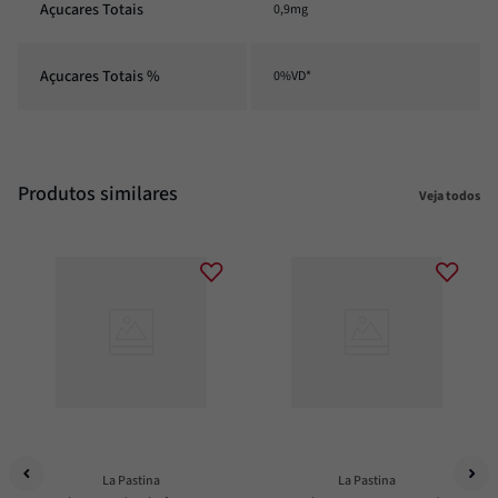
Açucares Totais
0,9mg
Açucares Totais %
0%VD*
Produtos similares
Veja todos
La Pastina
La Pastina