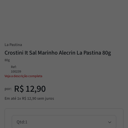
Alcachofra
8
º
Molho
9
º
Trufa
10
º
La Pastina
Crostini It Sal Marinho Alecrin La Pastina 80g
80g
Ref
:
100239
Veja a descrição completa
R$
12
,
90
por:
Em até
1
x
R$
12
,
90
sem juros
1