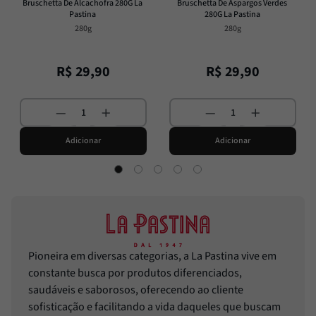
Bruschetta De Alcachofra 280G La 
Bruschetta De Aspargos Verdes 
Pastina
280G La Pastina
280g
280g
R$
29
,
90
R$
29
,
90
Adicionar
Adicionar
Pioneira em diversas categorias, a La Pastina vive em
constante busca por produtos diferenciados,
saudáveis e saborosos, oferecendo ao cliente
sofisticação e facilitando a vida daqueles que buscam