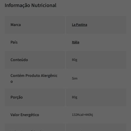
Informação Nutricional
Marca
La Pastina
País
Itália
Conteúdo
80g
Contém Produto Alergênic
Sim
o
Porção
80g
Valor Energético
132Kcal=440kj