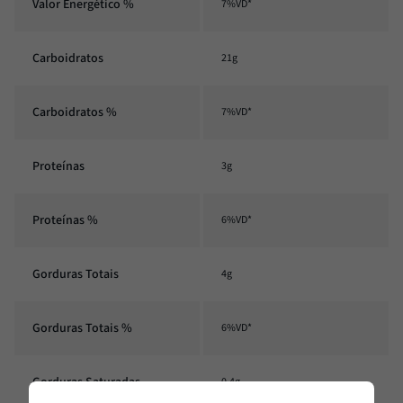
Valor Energético %
7%VD*
Carboidratos
21g
Carboidratos %
7%VD*
Proteínas
3g
Proteínas %
6%VD*
Gorduras Totais
4g
Gorduras Totais %
6%VD*
Gorduras Saturadas
0,4g