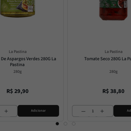
La Pastina
La Pastina
 De Aspargos Verdes 280G La 
Tomate Seco 280G La P
Pastina
280g
280g
R$
29
,
90
R$
38
,
80
Adicionar
Ad