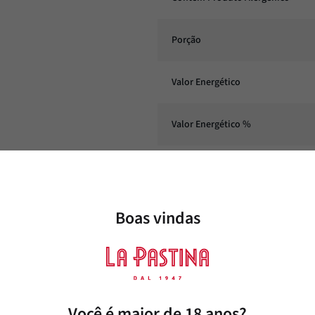
Porção
Valor Energético
Valor Energético %
Proteínas
Proteínas %
Boas vindas
Gorduras Totais
Gorduras Totais %
Você é maior de 18 anos?