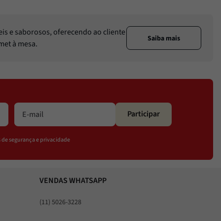
eis e saborosos, oferecendo ao cliente
Saiba mais
rmet à mesa.
Participar
os de segurança e privacidade
VENDAS WHATSAPP
(11) 5026-3228