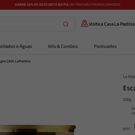
GANHE 10% DE DESCONTO NO PIX
EM ITENS NÃO PROMOCIONADOS!
Visite a Casa La Pastina
tilados e Águas
Kits & Combos
Pontuados
gne 250G La Pastina
La Pas
Esc
250g
R
0
por: