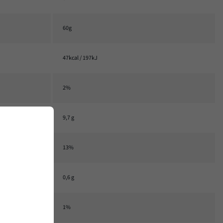
60g
47kcal / 197kJ
2%
9,7 g
13%
0,6 g
1%