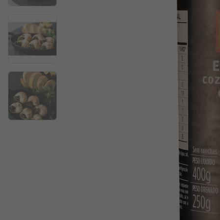
Trufa
10
º