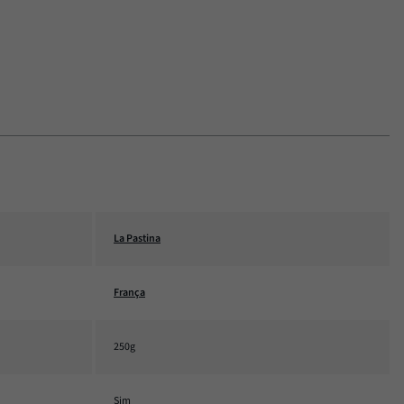
La Pastina
França
250g
Sim