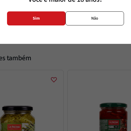
Sódio
Sim
Não
Sódio %
tes também