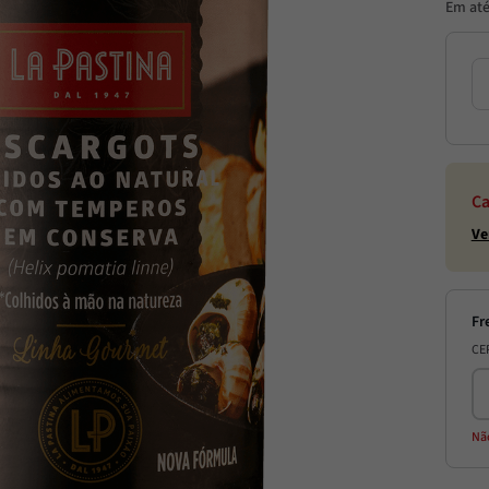
Em at
Ca
Ve
CE
Nã