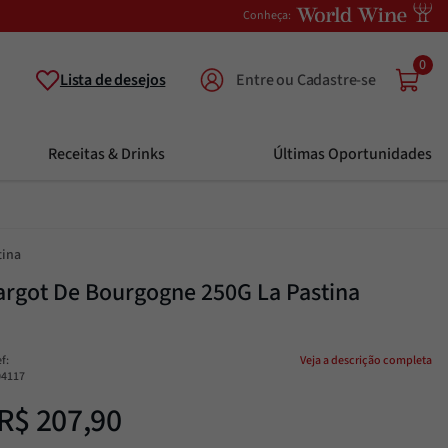
Conheça:
0
Lista de desejos
Receitas & Drinks
Últimas Oportunidades
tina
argot De Bourgogne 250G La Pastina
ef
:
Veja a descrição completa
04117
R$
207
,
90