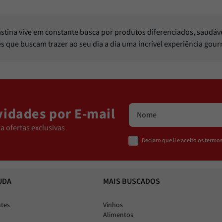
Pastina vive em constante busca por produtos diferenciados, saudáv
les que buscam trazer ao seu dia a dia uma incrível experiência gou
idades por E-mail
a ofertas exclusivas
Declaro que li e aceito os term
UDA
MAIS BUSCADOS
ntes
Vinhos
Alimentos