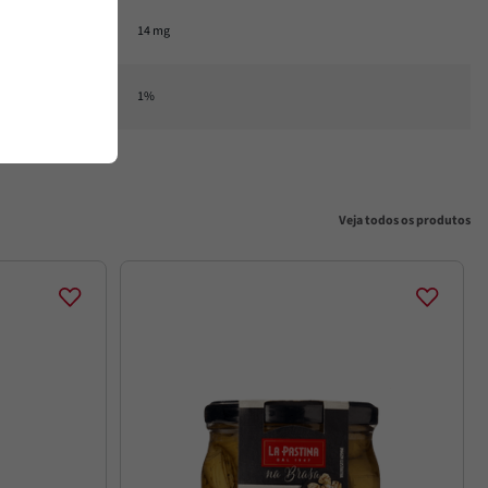
14 mg
1%
Veja todos os produtos