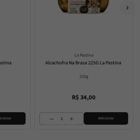
La Pastina
astina
Alcachofra Na Brasa 225G La Pastina
225g
R$
34
,
00
icionar
Adicionar