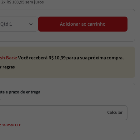
é
2
x
R$
103
,
95
sem juros
1
Adicionar ao carrinho
sh Back:
Você receberá R$
10,39
para a sua próxima compra.
r regras
P
o sei meu CEP