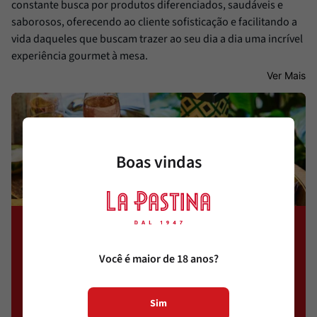
constante busca por produtos diferenciados, saudáveis e
saborosos, oferecendo ao cliente sofisticação e facilitando a
vida daqueles que buscam trazer ao seu dia a dia uma incrível
experiência gourmet à mesa.
Ver Mais
Boas vindas
Receba novidades por E-
mail
Você é maior de 18 anos?
Cadastre-se e conheça ofertas exclusivas
Sim