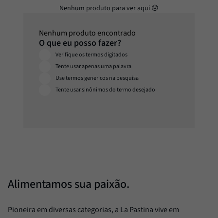
Passata
8
º
Molho
9
º
Nenhum produto encontrado
Trufa
10
º
Alimentamos sua paixão.
Pioneira em diversas categorias, a La Pastina vive em