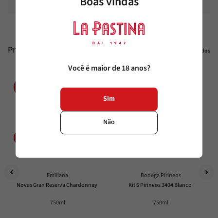
Boas vindas
Produtos similares
Veja todos
Você é maior de 18 anos?
15%
40%
OFF
OFF
Sim
Não
Emiliana
Bodega Pirineos
Novas Gran Reserva Chardonnay
Kit 6 Pirineos 3404 Blanco
750ml
750ml