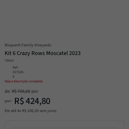
Molho
8
º
Alcachofra
9
º
Trufa
10
º
Bisquertt Family Vineyards
Kit 6 Crazy Rows Moscatel 2023
750ml
Ref
:
027528-
6
Veja a descrição completa
de:
R$
708
,
00
R$
424
,
80
por:
Em até
4
x
R$
106
,
20
sem juros