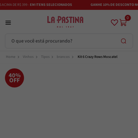
CIMA DE R$ 399 -
EM ITENS SELECIONADOS
GANHE 10% DE DESCONTO NO 
0
O que você está procurando?
Termos mais buscados
Vinhos
Tipos
brancos
Kit 6 Crazy Rows Moscatel
Azeite
1
º
40%
OFF
Vinhos
2
º
Adobe
3
º
Maestra
4
º
Bruschetta
5
º
Azeitona
6
º
Passata
7
º