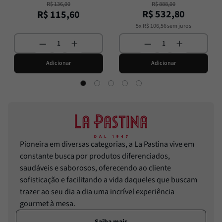
R$
136
,
00
R$
888
,
00
R$
532
,
80
R$
115
,
60
5
x
R$
106
,
56
sem juros
Adicionar
Adicionar
Pioneira em diversas categorias, a La Pastina vive em
constante busca por produtos diferenciados,
saudáveis e saborosos, oferecendo ao cliente
sofisticação e facilitando a vida daqueles que buscam
trazer ao seu dia a dia uma incrível experiência
gourmet à mesa.