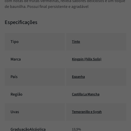
com notas de frutas vermelhas, revela sabores deliciosos e um toque
de baunilha. Possui final persistente e agradável
Especificações
Tipo
Tinto
Marca
Kingpin (Félix Solis)
País
Espanha
Região
Castilla La Mancha
Uvas
Tempranillo e Syrah
GraduaçãoAlcóolica
13,5%