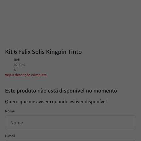
Passata
8
º
Molho
9
º
Trufa
10
º
Kit 6 Felix Solis Kingpin Tinto
Ref
:
029055-
6
Veja a descrição completa
Este produto não está disponível no momento
Quero que me avisem quando estiver disponível