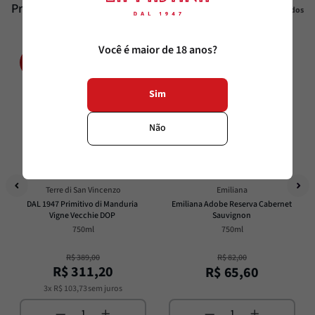
Produtos similares
Veja todos
Você é maior de 18 anos?
20%
20%
OFF
OFF
Sim
Não
Terre di San Vincenzo
Emiliana
DAL 1947 Primitivo di Manduria 
Emiliana Adobe Reserva Cabernet 
Vigne Vecchie DOP
Sauvignon
750ml
750ml
R$
389
,
00
R$
82
,
00
R$
311
,
20
R$
65
,
60
3
x
R$
103
,
73
sem juros