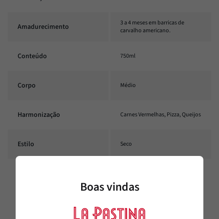
3 a 4 meses em barricas de
Amadurecimento
carvalho americano.
Conteúdo
750ml
Corpo
Médio
Harmonização
Carnes Vermelhas, Pizza, Queijos
Estilo
Seco
Temperatura
16°C - 18°C
Boas vindas