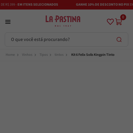
E R$ 399 -
EM ITENS SELECIONADOS
GANHE 10% DE DESCONTO NO PIX
EM 
0
O que você está procurando?
Termos mais buscados
Vinhos
Tipos
tintos
Kit 6 Felix Solis Kingpin Tinto
Azeite
1
º
Vinhos
2
º
Adobe
3
º
Azeitona
4
º
Bruschetta
5
º
Maestra
6
º
Alcachofra
7
º