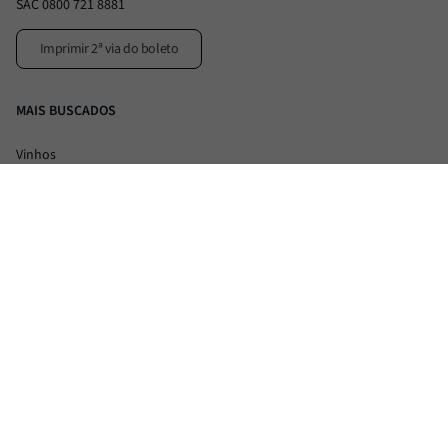
SAC 0800 721 8881
Imprimir 2ª via do boleto
MAIS BUSCADOS
Vinhos
Alimentos
Flash Offer
VENDAS WHATSAPP
(11) 5026-3228
Nossas formas de pagamento: