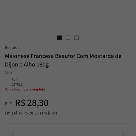
Passata
8
º
Molho
9
º
Trufa
10
º
Beaufor
Maionese Francesa Beaufor Com Mostarda de
Dijon e Alho 180g
180g
Ref
:
027012
Veja a descrição completa
R$
28
,
30
por:
Em até
1
x
R$
28
,
30
sem juros