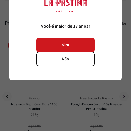
Produtos similares
Veja todos
Você é maior de 18 anos?
20%
30%
Sim
OFF
OFF
Não
Beaufor
Maestra per La Pastina
Mostarda Dijon Com Trufa 215G 
Funghi Porcini Secchi 10g Maestra 
Beaufor
Per La Pastina
215g
10g
R$
49
,
90
R$
34
,
90