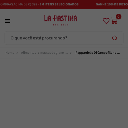
PRAS ACIMA DE R$ 399 -
EM ITENS SELECIONADOS
GANHE 10% DE DESCONT
0
O que você está procurando?
Termos mais buscados
Alimentos
massas de grano 
Pappardelle Di Campofilone All 
duro e massas 
Uovo 200g Maestra Per La 
especiais
Pastina
Azeite
1
º
Vinhos
2
º
Adobe
3
º
Maestra
4
º
Bruschetta
5
º
Azeitona
6
º
Passata
7
º