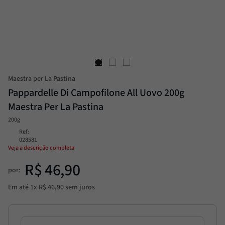
Alcachofra
8
º
Molho
9
º
Trufa
10
º
Maestra per La Pastina
Pappardelle Di Campofilone All Uovo 200g
Maestra Per La Pastina
200g
Ref
:
028581
Veja a descrição completa
R$
46
,
90
por:
Em até
1
x
R$
46
,
90
sem juros