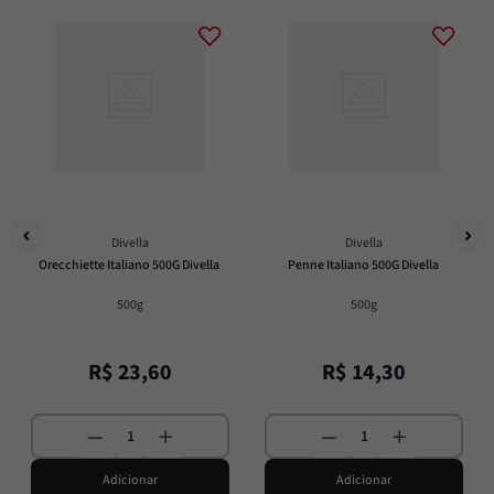
Divella
Divella
Orecchiette Italiano 500G Divella
Penne Italiano 500G Divella
500g
500g
R$
23
,
60
R$
14
,
30
Adicionar
Adicionar