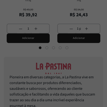
215g
10g
R$
49
,
90
R$
34
,
90
R$
39
,
92
R$
24
,
43
Adicionar
Adicionar
Pioneira em diversas categorias, a La Pastina vive em
constante busca por produtos diferenciados,
saudáveis e saborosos, oferecendo ao cliente
sofisticação e facilitando a vida daqueles que buscam
trazer ao seu dia a dia uma incrível experiência
gourmet à mesa.