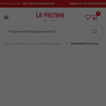
IMA DE R$ 399 -
EM ITENS SELECIONADOS
GANHE 10% DE DESCONTO NO P
0
O que você está procurando?
Termos mais buscados
Alimentos
condimentos temperos e 
Pimentão Ao Forno 290g 
especiarias
La Pastina
Azeite
1
º
Vinhos
2
º
Adobe
3
º
Azeitona
4
º
Bruschetta
5
º
Maestra
6
º
Alcachofra
7
º