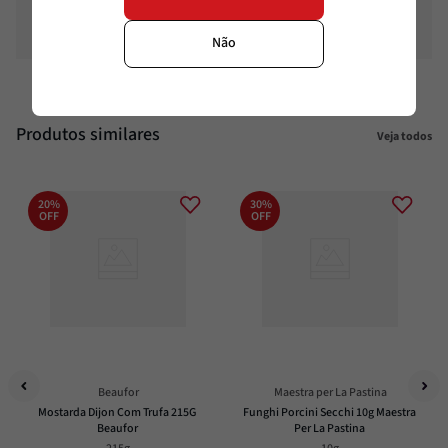
Sódio %
4%
Não
Produtos similares
Veja todos
20%
30%
OFF
OFF
Beaufor
Maestra per La Pastina
Mostarda Dijon Com Trufa 215G 
Funghi Porcini Secchi 10g Maestra 
Beaufor
Per La Pastina