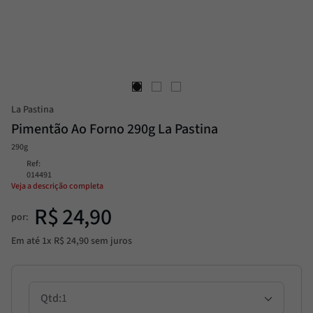
Passata
8
º
Molho
9
º
Trufa
10
º
La Pastina
Pimentão Ao Forno 290g La Pastina
290g
Ref
:
014491
Veja a descrição completa
R$
24
,
90
por:
Em até
1
x
R$
24
,
90
sem juros
1