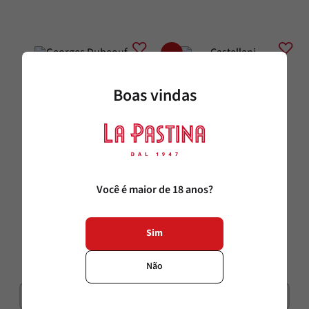
Boas vindas
Les Vins Georges Duboeuf
Borgotorre
Você é maior de 18 anos?
Georges Dubeouf Apéro À Paris 
Castellani Borgotorre 
Rosé
Montepulciano
750ml
750ml
Sim
R$
121
,
00
R$
109
,
00
Não