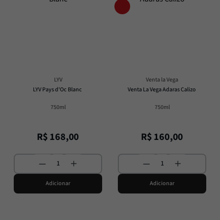
LYV
Venta la Vega
LYV Pays d'Oc Blanc
Venta La Vega Adaras Calizo
750ml
750ml
R$
168
,
00
R$
160
,
00
Adicionar
Adicionar