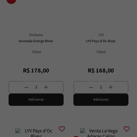
Molho
8
º
Alcachofra
9
º
Trufa
10
º
Emiliana
LYV
Animalia Orange Wine
LYV Pays d'Oc Rosé
750ml
750ml
R$
178
,
00
R$
168
,
00
Adicionar
Adicionar