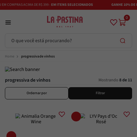
EM COMPRAS ACIMA DE R$ 399 -
EM ITENS SELECIONADOS
GANHE 10% DE DE
0
O que você está procurando?
Termos mais buscados
progressiva de vinhos
Azeite
1
º
progressiva de vinhos
Vinhos
2
º
Mostrando
8 de 11
Adobe
3
º
Ordernar por
Filtrar
Maestra
4
º
Bruschetta
5
º
Azeitona
6
º
Passata
7
º