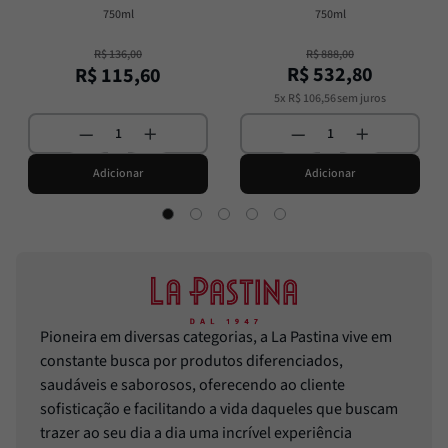
750ml
750ml
R$
136
,
00
R$
888
,
00
R$
532
,
80
R$
115
,
60
5
x
R$
106
,
56
sem juros
Adicionar
Adicionar
Pioneira em diversas categorias, a La Pastina vive em
constante busca por produtos diferenciados,
saudáveis e saborosos, oferecendo ao cliente
sofisticação e facilitando a vida daqueles que buscam
trazer ao seu dia a dia uma incrível experiência