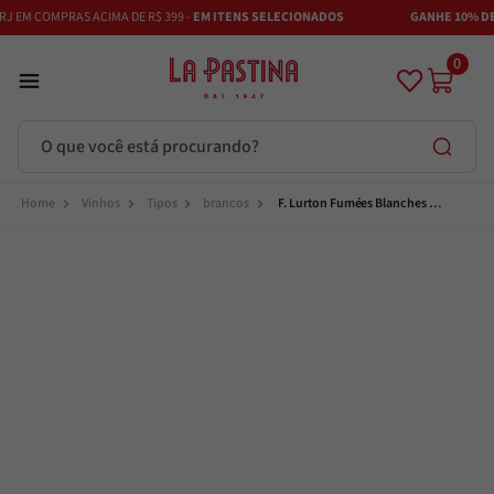
 EM COMPRAS ACIMA DE R$ 399 -
EM ITENS SELECIONADOS
GANHE 10% DE D
0
O que você está procurando?
Termos mais buscados
Vinhos
Tipos
brancos
F. Lurton Fumées Blanches 
Sauvignon Blanc
Azeite
1
º
Vinhos
2
º
Adobe
3
º
Maestra
4
º
Bruschetta
5
º
Azeitona
6
º
Passata
7
º