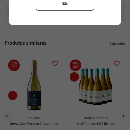
Não
Temperatura
8°C - 10°C
Produtos similares
Veja todos
15%
40%
OFF
OFF
Emiliana
Bodega Pirineos
Novas Gran Reserva Chardonnay
Kit 6 Pirineos 3404 Blanco