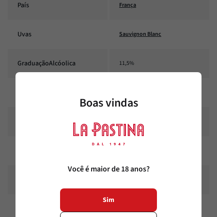
País
França
Uvas
Sauvignon Blanc
GraduaçãoAlcóolica
11,5%
Amadurecimento
Sem estágio em carvalho
Boas vindas
Conteúdo
750ml
Corpo
Leve
Você é maior de 18 anos?
Harmonização
Massas, Peixe, Queijos
Sim
Estilo
Seco