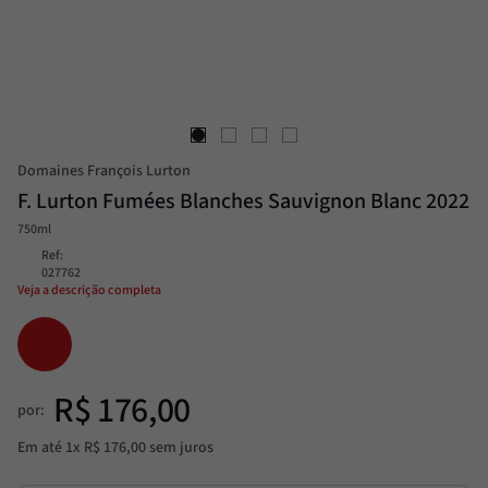
Alcachofra
8
º
Molho
9
º
Trufa
10
º
Domaines François Lurton
F. Lurton Fumées Blanches Sauvignon Blanc 2022
750ml
Ref
:
027762
Veja a descrição completa
R$
176
,
00
por:
Em até
1
x
R$
176
,
00
sem juros