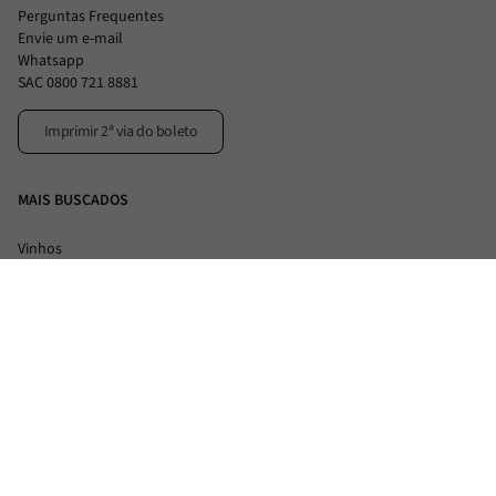
Perguntas Frequentes
Envie um e-mail
Whatsapp
SAC 0800 721 8881
Imprimir 2ª via do boleto
MAIS BUSCADOS
Vinhos
Alimentos
Flash Offer
VENDAS WHATSAPP
(11) 5026-3228
Nossas formas de pagamento: