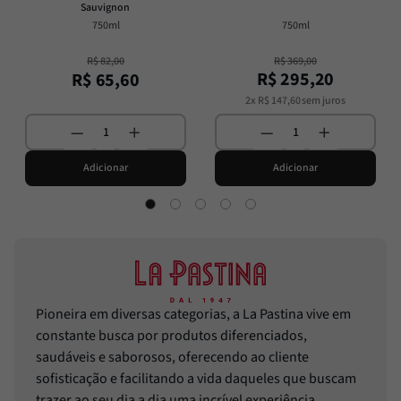
Sauvignon
750ml
750ml
R$
82
,
00
R$
369
,
00
R$
295
,
20
R$
65
,
60
2
x
R$
147
,
60
sem juros
Adicionar
Adicionar
Pioneira em diversas categorias, a La Pastina vive em
constante busca por produtos diferenciados,
saudáveis e saborosos, oferecendo ao cliente
sofisticação e facilitando a vida daqueles que buscam
trazer ao seu dia a dia uma incrível experiência