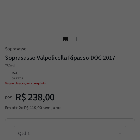
Passata
8
º
Molho
9
º
Trufa
10
º
Soprasasso
Soprasasso Valpolicella Ripasso DOC 2017
750ml
Ref
:
027795
Veja a descrição completa
R$
238
,
00
por:
Em até
2
x
R$
119
,
00
sem juros
1