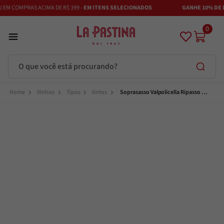
M COMPRAS ACIMA DE R$ 399 -
EM ITENS SELECIONADOS
GANHE 10% DE DE
0
O que você está procurando?
Termos mais buscados
Vinhos
Tipos
tintos
Soprasasso Valpolicella Ripasso 
DOC
Azeite
1
º
Vinhos
2
º
Adobe
3
º
Maestra
4
º
Azeitona
5
º
Bruschetta
6
º
Alcachofra
7
º