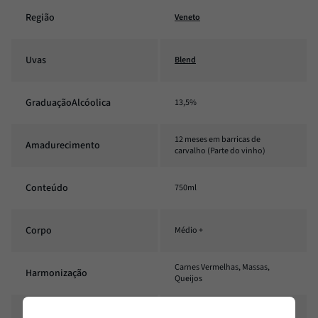
Região
Veneto
Uvas
Blend
GraduaçãoAlcóolica
13,5%
12 meses em barricas de
Amadurecimento
carvalho (Parte do vinho)
Conteúdo
750ml
Corpo
Médio +
Carnes Vermelhas, Massas,
Harmonização
Queijos
Estilo
Meio seco