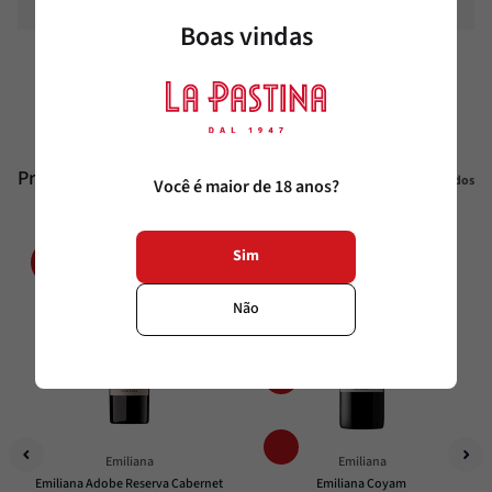
Boas vindas
Temperatura
16°C - 18°C
Produtos similares
Veja todos
Você é maior de 18 anos?
Sim
20%
20%
OFF
OFF
Não
Emiliana
Emiliana
Emiliana Adobe Reserva Cabernet 
Emiliana Coyam