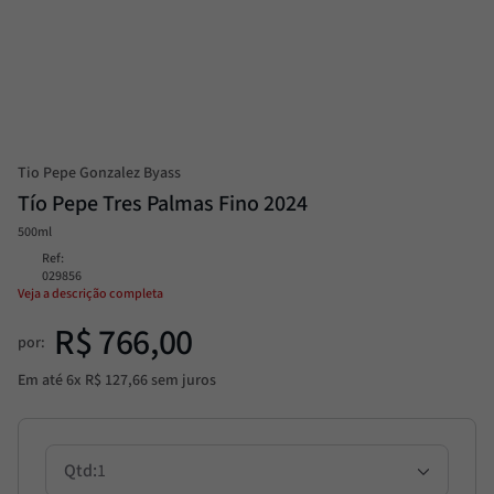
Alcachofra
8
º
Molho
9
º
Trufa
10
º
Tio Pepe Gonzalez Byass
Tío Pepe Tres Palmas Fino 2024
500ml
Ref
:
029856
Veja a descrição completa
R$
766
,
00
por:
Em até
6
x
R$
127
,
66
sem juros
1