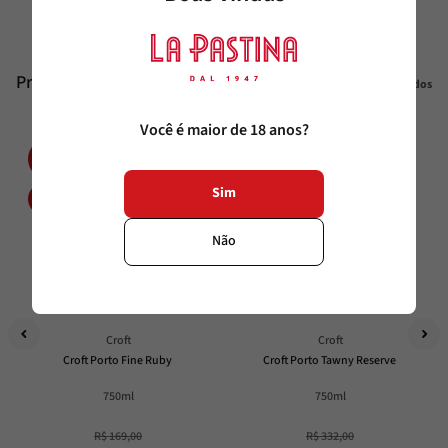
Produtos similares
Veja todos
Você é maior de 18 anos?
20%
20%
OFF
OFF
Sim
Não
Croft
Croft
Croft Porto Fine Ruby
Croft Porto Tawny Reserve
750ml
750ml
R$
169
,
00
R$
332
,
00