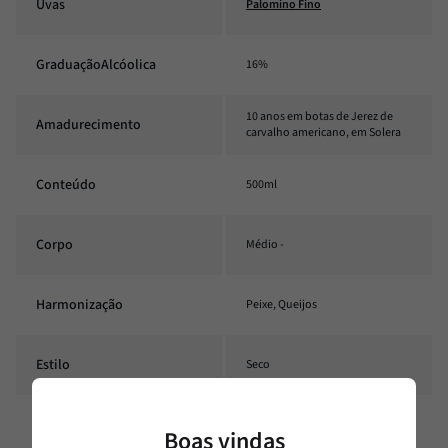
Uvas
Palomino Fino
GraduaçãoAlcóolica
16%
10 anos em botas de Jerez de
Amadurecimento
carvalho americano, em Solera
Conteúdo
500ml
Corpo
Médio -
Harmonização
Peixe, Queijos
Estilo
Seco
Temperatura
14°C - 16°C
Boas vindas