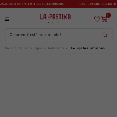
 ACIMA DE R$ 399 -
EM ITENS SELECIONADOS
GANHE 10% DE DESCONTO NO
0
O que você está procurando?
Termos mais buscados
Vinhos
Tipos
fortificados
Tío Pepe Tres Palmas Fino
Azeite
1
º
Vinhos
2
º
Adobe
3
º
Maestra
4
º
Bruschetta
5
º
Azeitona
6
º
Passata
7
º