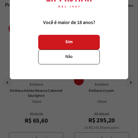
Produtos similares
Veja todos
Você é maior de 18 anos?
20%
20%
OFF
OFF
Sim
Não
Emiliana
Emiliana
Emiliana Adobe Reserva Cabernet 
Emiliana Coyam
Sauvignon
750ml
750ml
R$
82
,
00
R$
369
,
00
R$
295
,
20
R$
65
,
60
2
x
R$
147
,
60
sem juros