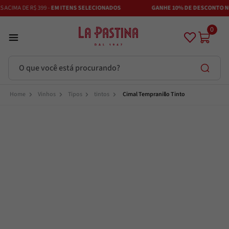
CIMA DE R$ 399 -
EM ITENS SELECIONADOS
GANHE 10% DE DESCONTO NO 
0
O que você está procurando?
Termos mais buscados
Vinhos
Tipos
tintos
Cimal Tempranillo Tinto
Azeite
1
º
Vinhos
2
º
Adobe
3
º
Maestra
4
º
Azeitona
5
º
Bruschetta
6
º
Alcachofra
7
º