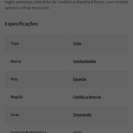
argilo-arenosos, este tinto de Castilla La Mancha é fresco, com taninos
sedosos e final marcante.
Especificações
Tipo
Tinto
Marca
Familia Bastida
País
Espanha
Região
Castilla La Mancha
Uvas
Tempranillo
GraduaçãoAlcóolica
14,0%