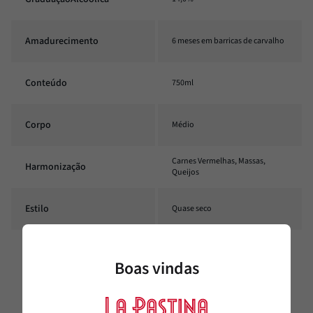
Amadurecimento
6 meses em barricas de carvalho
Conteúdo
750ml
Corpo
Médio
Carnes Vermelhas, Massas,
Harmonização
Queijos
Estilo
Quase seco
Temperatura
16°C - 18°C
Boas vindas