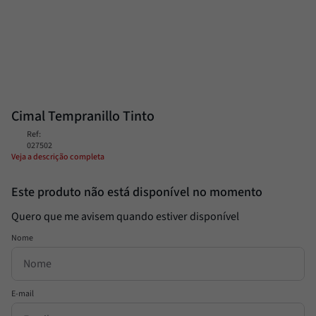
Passata
8
º
Molho
9
º
Trufa
10
º
Cimal Tempranillo Tinto
Ref
:
027502
Veja a descrição completa
Este produto não está disponível no momento
Quero que me avisem quando estiver disponível