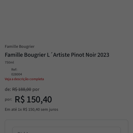
Alcachofra
8
º
Molho
9
º
Trufa
10
º
Famille Bougrier
Famille Bougrier L´Artiste Pinot Noir 2023
750ml
Ref
:
028004
Veja a descrição completa
de:
R$
188
,
00
R$
150
,
40
por:
Em até
1
x
R$
150
,
40
sem juros