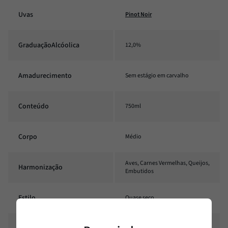
Uvas
Pinot Noir
GraduaçãoAlcóolica
12,0%
Amadurecimento
Sem estágio em carvalho
Conteúdo
750ml
Corpo
Médio
Aves, Carnes Vermelhas, Queijos,
Harmonização
Embutidos
Estilo
Quase seco