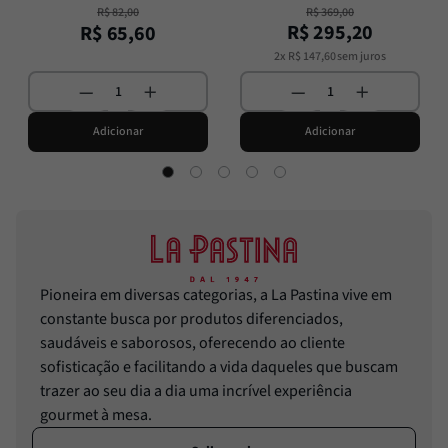
R$
82
,
00
R$
369
,
00
R$
295
,
20
R$
65
,
60
2
x
R$
147
,
60
sem juros
Adicionar
Adicionar
Pioneira em diversas categorias, a La Pastina vive em
constante busca por produtos diferenciados,
saudáveis e saborosos, oferecendo ao cliente
sofisticação e facilitando a vida daqueles que buscam
trazer ao seu dia a dia uma incrível experiência
gourmet à mesa.