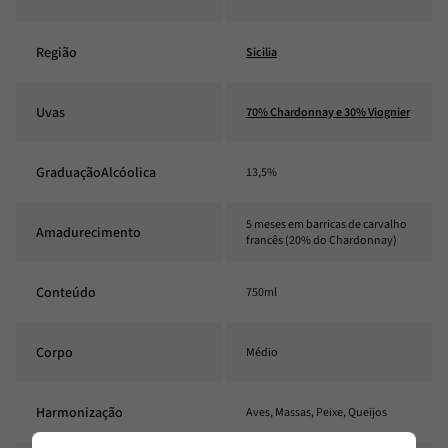
Região
Sicilia
Uvas
70% Chardonnay e 30% Viognier
GraduaçãoAlcóolica
13,5%
5 meses em barricas de carvalho
Amadurecimento
francês (20% do Chardonnay)
Conteúdo
750ml
Corpo
Médio
Harmonização
Aves, Massas, Peixe, Queijos