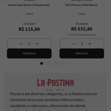
Emiliana
Bodega Pirineos
Novas Gran Reserva Chardonnay
Kit 6 Pirineos 3404 Blanco
750ml
750ml
R$
136
,
00
R$
888
,
00
R$
532
,
80
R$
115
,
60
5
x
R$
106
,
56
sem juros
Adicionar
Adicionar
Pioneira em diversas categorias, a La Pastina vive em
constante busca por produtos diferenciados,
saudáveis e saborosos, oferecendo ao cliente