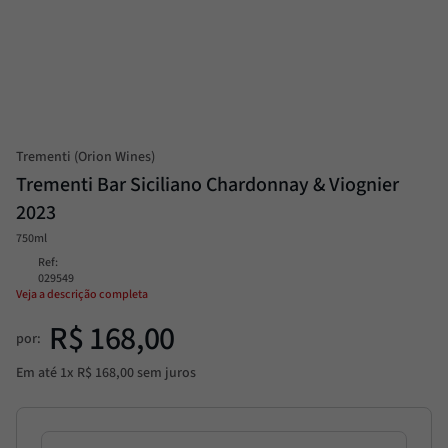
Passata
8
º
Molho
9
º
Trufa
10
º
Trementi (Orion Wines)
Trementi Bar Siciliano Chardonnay & Viognier
2023
750ml
Ref
:
029549
Veja a descrição completa
R$
168
,
00
por:
Em até
1
x
R$
168
,
00
sem juros