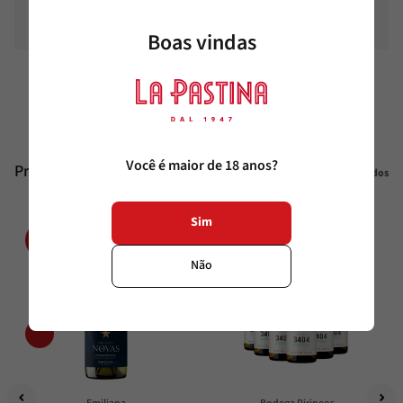
Estilo
Meio seco
Boas vindas
Temperatura
10°C - 12°C
Você é maior de 18 anos?
Produtos similares
Veja todos
Sim
15%
40%
OFF
OFF
Não