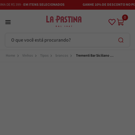
A DE R$ 399 -
EM ITENS SELECIONADOS
GANHE 10% DE DESCONTO NO PIX
0
O que você está procurando?
Termos mais buscados
Vinhos
Tipos
brancos
Trementi Bar Siciliano 
Chardonnay & Viognier
Azeite
1
º
Vinhos
2
º
Adobe
3
º
Azeitona
4
º
Bruschetta
5
º
Maestra
6
º
Alcachofra
7
º