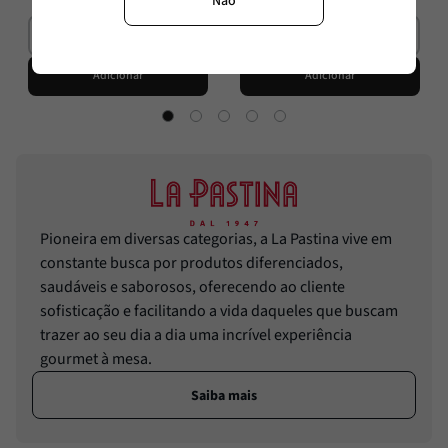
Não
Adicionar
Adicionar
Pioneira em diversas categorias, a La Pastina vive em
constante busca por produtos diferenciados,
saudáveis e saborosos, oferecendo ao cliente
sofisticação e facilitando a vida daqueles que buscam
trazer ao seu dia a dia uma incrível experiência
gourmet à mesa.
Saiba mais