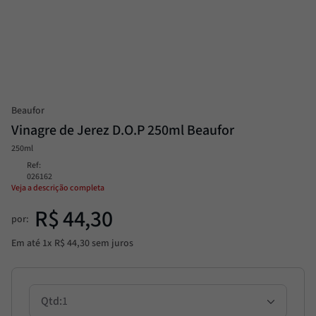
Passata
8
º
Molho
9
º
Trufa
10
º
Beaufor
Vinagre de Jerez D.O.P 250ml Beaufor
250ml
Ref
:
026162
Veja a descrição completa
R$
44
,
30
por:
Em até
1
x
R$
44
,
30
sem juros
1