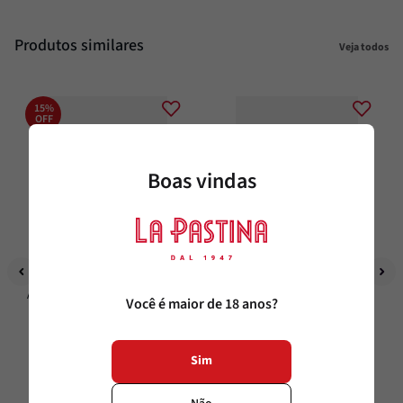
Produtos similares
Veja todos
15%
OFF
Boas vindas
Maestra per La Pastina
La Pastina
Aceto Balsamico di Modena IGP LP 
Aceto Balsâmico de Modena IGP 
Você é maior de 18 anos?
Maestra S/ Caramelo Equilibrado 
500ml La Pastina
250ml
250ml
500ml
Sim
R$
65
,
90
R$
56
,
02
R$
33
,
20