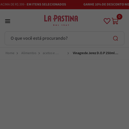
IMA DE R$ 399 -
EM ITENS SELECIONADOS
GANHE 10% DE DESCONTO NO P
0
O que você está procurando?
Termos mais buscados
Alimentos
acetos e 
Vinagre de Jerez D.O.P 250ml 
vinagres
Beaufor
Azeite
1
º
Adobe
2
º
Vinhos
3
º
Azeitona
4
º
Bruschetta
5
º
Maestra
6
º
Alcachofra
7
º