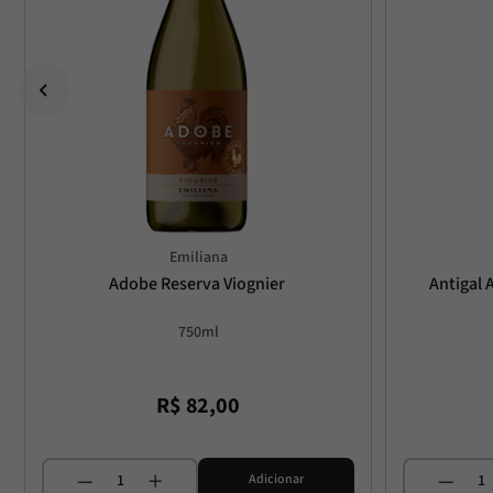
Emiliana
Adobe Reserva Viognier
Antigal 
750ml
R$
82
,
00
Adicionar