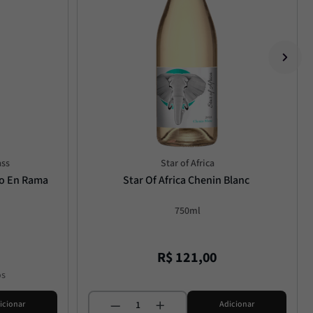
ass
Star of Africa
no En Rama
Star Of Africa Chenin Blanc
750ml
R$
121
,
00
os
icionar
Adicionar