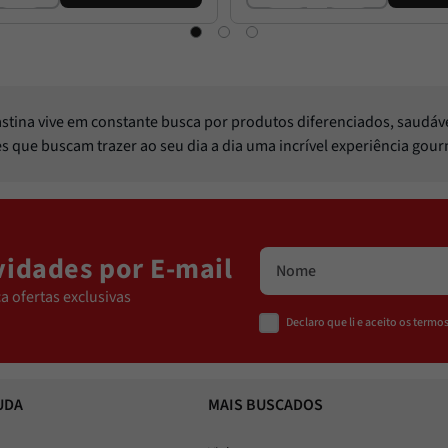
Pastina vive em constante busca por produtos diferenciados, saudáv
les que buscam trazer ao seu dia a dia uma incrível experiência gou
idades por E-mail
a ofertas exclusivas
Declaro que li e aceito os term
UDA
MAIS BUSCADOS