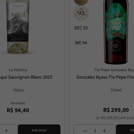
DEC 92
WE 94
La Pastina
Tio Pepe Gonzalez By
Aquí Sauvignon Blanc 2025
Gonzalez Byass Tio Pepe Fi
750ml
750ml
R$
118
,
00
R$
299
,
00
R$
94
,
40
2
x
R$
149
,
50
sem jur
Adicionar
Ad