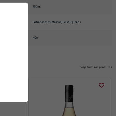
750ml
Entradas frias, Massas, Peixe, Queijos
Não
Veja todos os produtos