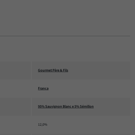
Gourmet Père & Fils
França
95% Sauvignon Blanc e 5% Sémillon
12,0%