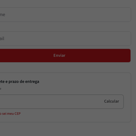
Enviar
P
o sei meu CEP