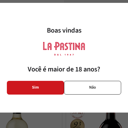
Conteúdo
Harmonização
Boas vindas
Contém Produto Alergênico
Você é maior de 18 anos?
tes também
Sim
Não