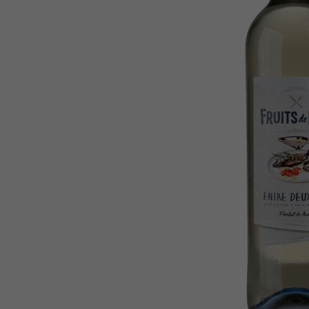
Trufa
10
º