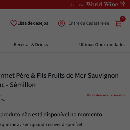
Conheça:
0
Lista de desejos
Receitas & Drinks
Últimas Oportunidades
rmet Père & Fils Fruits de Mer Sauvignon
nc - Sémillon
ef
:
Veja a descrição completa
27570
 produto não está disponível no momento
 que me avisem quando estiver disponível