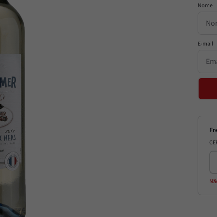
CE
Nã