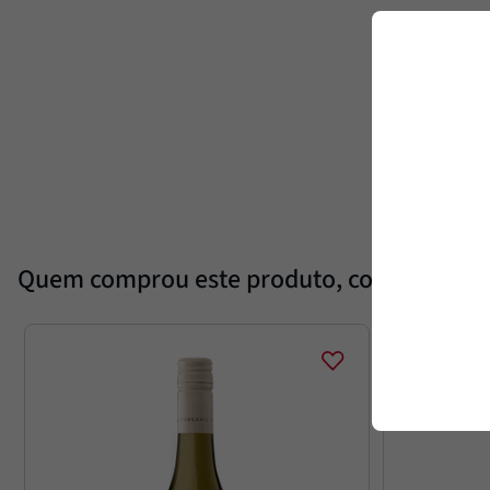
Quem comprou este produto, comprou es
20%
OFF