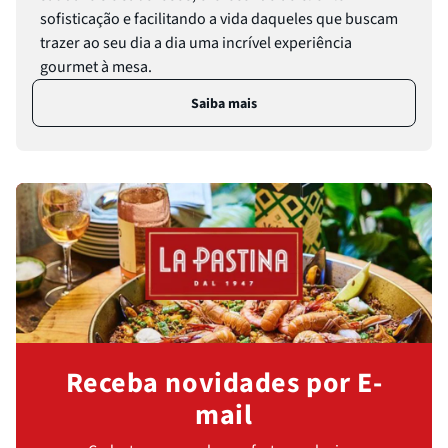
Passata
8
º
sofisticação e facilitando a vida daqueles que buscam
Molho
9
º
trazer ao seu dia a dia uma incrível experiência
gourmet à mesa.
Trufa
10
º
Saiba mais
Receba novidades por E-
mail