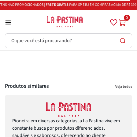
TENS NÃO PROMOCIONADOS |
FRETE GRÁTIS
PARA SP E RJ EM COMPRAS ACIMA DE R$ 399 
0
O que você está procurando?
Termos mais buscados
Azeite
1
º
Vinhos
2
º
Produtos similares
Veja todos
Adobe
3
º
Maestra
4
º
Azeitona
5
º
Bruschetta
6
º
Pioneira em diversas categorias, a La Pastina vive em
constante busca por produtos diferenciados,
Alcachofra
7
º
saudáveis e saborosos, oferecendo ao cliente