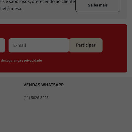
eis e saborosos, oferecendo ao cliente
Saiba mais
rmet à mesa.
Participar
os de segurança e privacidade
VENDAS WHATSAPP
(11) 5026-3228