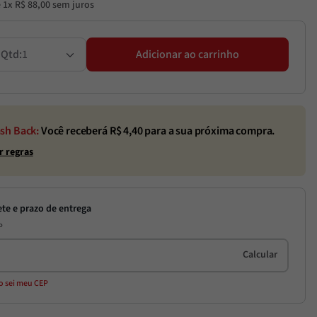
é
1
x
R$
88
,
00
sem juros
1
Adicionar ao carrinho
sh Back:
Você receberá R$
4,40
para a sua próxima compra.
r regras
P
o sei meu CEP