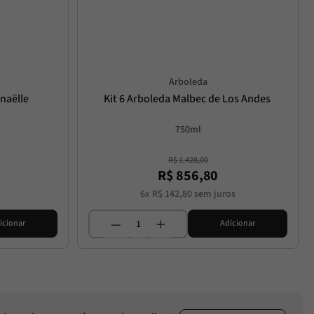
Arboleda
naëlle
Kit 6 Arboleda Malbec de Los Andes
750ml
R$
1
.
428
,
00
R$
856
,
80
6
x
R$
142
,
80
sem juros
icionar
Adicionar