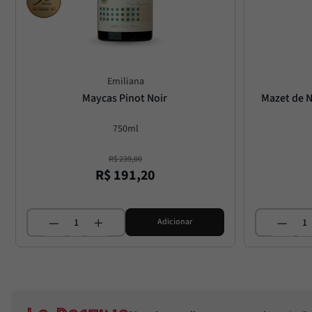
Emiliana
Maycas Pinot Noir
Mazet de N
750ml
R$
239
,
00
R$
191
,
20
Adicionar