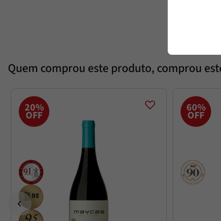
Quem comprou este produto, comprou es
20%
60%
OFF
OFF