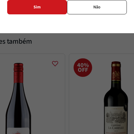
Sim
Não
Temperatura
tes também
40%
OFF