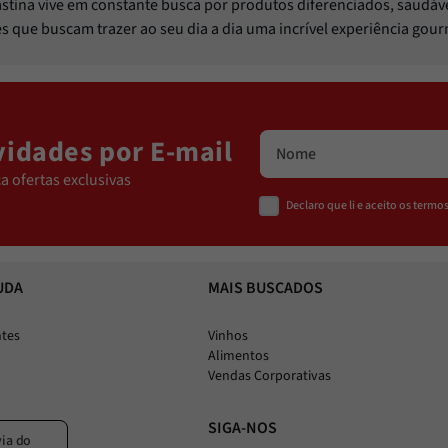
Pastina vive em constante busca por produtos diferenciados, saudáv
les que buscam trazer ao seu dia a dia uma incrível experiência gou
idades por E-mail
a ofertas exclusivas
Declaro que li e aceito os term
UDA
MAIS BUSCADOS
ntes
Vinhos
Alimentos
Vendas Corporativas
SIGA-NOS
via do