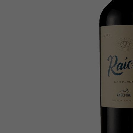
Trufa
10
º