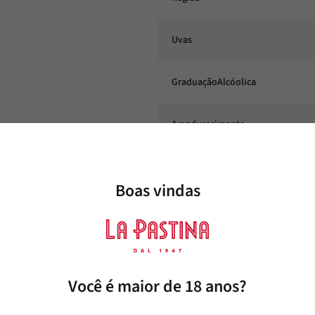
Uvas
GraduaçãoAlcóolica
Amadurecimento
Conteúdo
Boas vindas
Corpo
Harmonização
Você é maior de 18 anos?
Estilo