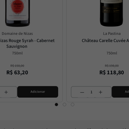
Domaine de Nizas
La Pastina
izas Rouge Syrah - Cabernet 
Château Carelle Cuvée A
Sauvignon
750ml
750ml
R$
158
,
00
R$
198
,
00
R$
63
,
20
R$
118
,
80
Adicionar
Ad