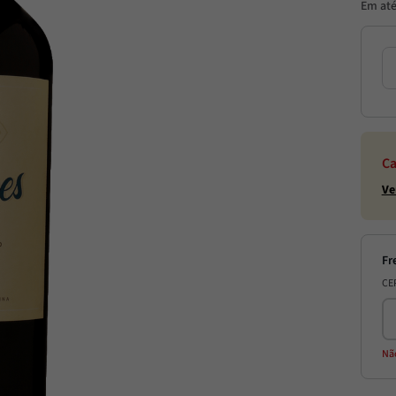
Em at
Ca
Ve
CE
Nã