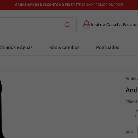
GANHE 10% DE DESCONTO NO PIX
EM ITENS NÃO PROMOCIONADOS!
Visite a Casa La Pastina
tilados e Águas
Kits & Combos
Pontuados
Andel
And
750ml
R
1
por: