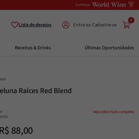
Conheça:
0
Lista de desejos
Receitas & Drinks
Últimas Oportunidades
una
eluna Raíces Red Blend
ef
:
Veja a descrição completa
00192
R$
88
,
00