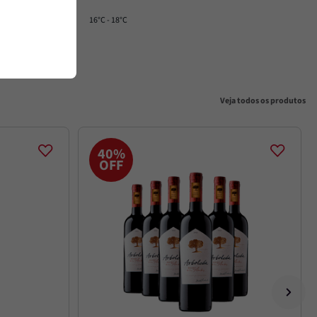
16°C - 18°C
Veja todos os produtos
40%
OFF