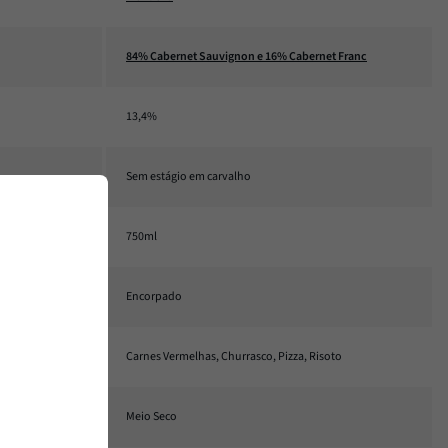
84% Cabernet Sauvignon e 16% Cabernet Franc
13,4%
Sem estágio em carvalho
750ml
Encorpado
Carnes Vermelhas, Churrasco, Pizza, Risoto
Meio Seco