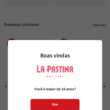
Produtos similares
Veja todos
31%
38%
OFF
OFF
Boas vindas
La Pastina
La Pastina
Você é maior de 18 anos?
Combo Tomates da Itália
Combo Aperitivos
Sim