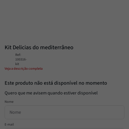
Passata
8
º
Molho
9
º
Trufa
10
º
Kit Delicias do mediterrâneo
Ref
:
100316-
kit
Veja a descrição completa
Este produto não está disponível no momento
Quero que me avisem quando estiver disponível