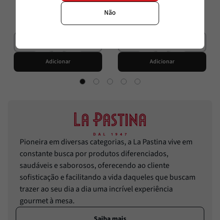
R$
53
,
80
R$
79
,
70
R$
36
,
90
R$
49
,
80
Não
Adicionar
Adicionar
Pioneira em diversas categorias, a La Pastina vive em
constante busca por produtos diferenciados,
saudáveis e saborosos, oferecendo ao cliente
sofisticação e facilitando a vida daqueles que buscam
trazer ao seu dia a dia uma incrível experiência
gourmet à mesa.
Saiba mais