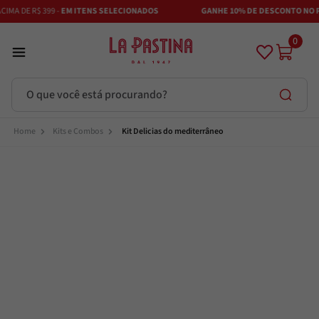
MA DE R$ 399 -
EM ITENS SELECIONADOS
GANHE 10% DE DESCONTO NO PI
0
O que você está procurando?
Termos mais buscados
Kits e Combos
Kit Delicias do mediterrâneo
Azeite
1
º
Vinhos
2
º
Adobe
3
º
Maestra
4
º
Azeitona
5
º
Bruschetta
6
º
Alcachofra
7
º