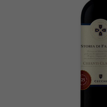
Trufa
10
º