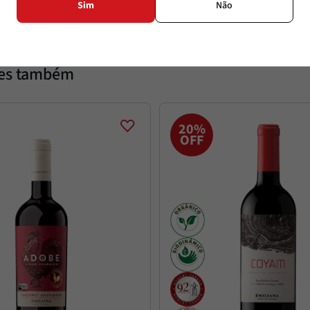
Sim
Não
tes também
20%
OFF