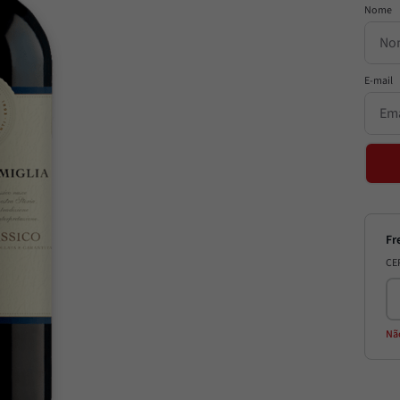
CE
Nã