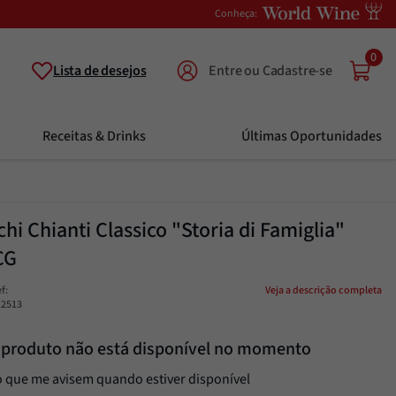
Conheça:
0
Lista de desejos
Receitas & Drinks
Últimas Oportunidades
hi Chianti Classico "Storia di Famiglia"
CG
ef
:
Veja a descrição completa
12513
 produto não está disponível no momento
 que me avisem quando estiver disponível