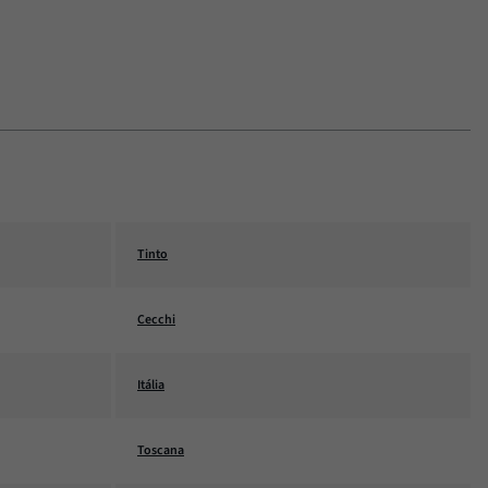
Tinto
Cecchi
Itália
Toscana