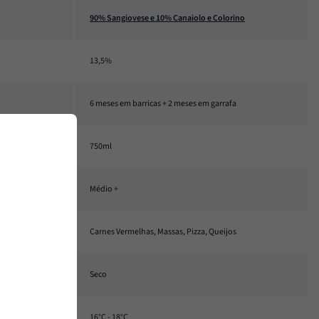
90% Sangiovese e 10% Canaiolo e Colorino
13,5%
6 meses em barricas + 2 meses em garrafa
750ml
Médio +
Carnes Vermelhas, Massas, Pizza, Queijos
Seco
16°C - 18°C