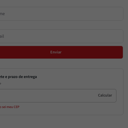
Enviar
P
o sei meu CEP