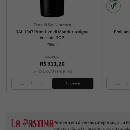
Terre di San Vincenzo
DAL 1947 Primitivo di Manduria Vigne 
Emilian
Vecchie DOP
750ml
R$
389
,
00
R$
311
,
20
3
x
R$
103
,
73
sem juros
Adicionar
Pioneira em diversas categorias, a La 
sofisticação e facilitando a vida daque