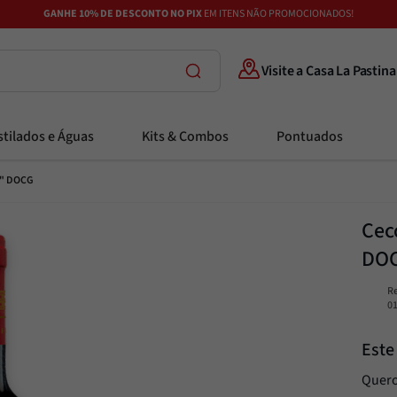
GANHE 10% DE DESCONTO NO PIX
EM ITENS NÃO PROMOCIONADOS!
Visite a Casa La Pastina
tilados e Águas
Kits & Combos
Pontuados
ia" DOCG
Cecc
DO
R
0
Este
Quero