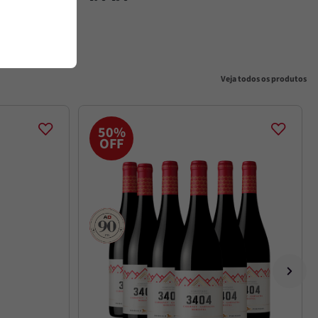
Veja todos os produtos
50%
OFF