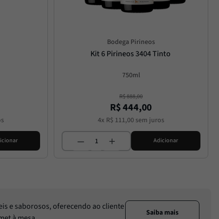
Bodega Pirineos
Kit 6 Pirineos 3404 Tinto
750ml
R$
888
,
00
R$
444
,
00
os
4
x
R$
111
,
00
sem juros
icionar
Adicionar
eis e saborosos, oferecendo ao cliente
Saiba mais
rmet à mesa.