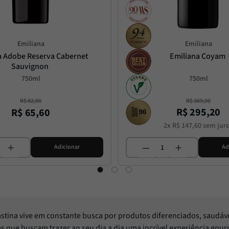
Emiliana
Emiliana
a Adobe Reserva Cabernet 
Emiliana Coyam
Sauvignon
750ml
750ml
R$
82
,
00
R$
369
,
00
R$
295
,
20
R$
65
,
60
2
x
R$
147
,
60
sem jur
Adicionar
Ad
Pastina vive em constante busca por produtos diferenciados, saudáv
les que buscam trazer ao seu dia a dia uma incrível experiência gou