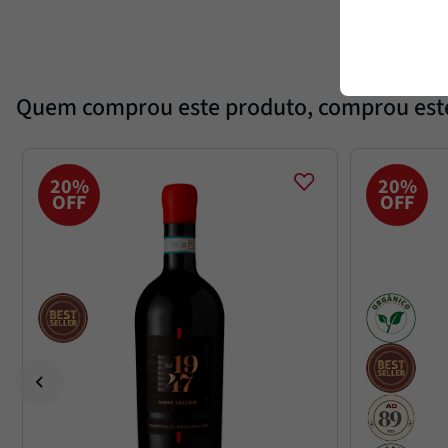
Quem comprou este produto, comprou es
20%
20%
OFF
OFF