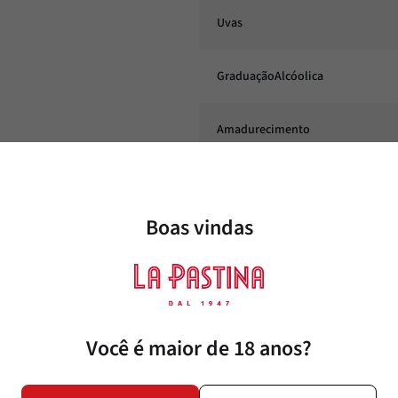
Uvas
GraduaçãoAlcóolica
Amadurecimento
Conteúdo
Boas vindas
Corpo
Harmonização
Você é maior de 18 anos?
Estilo
Temperatura