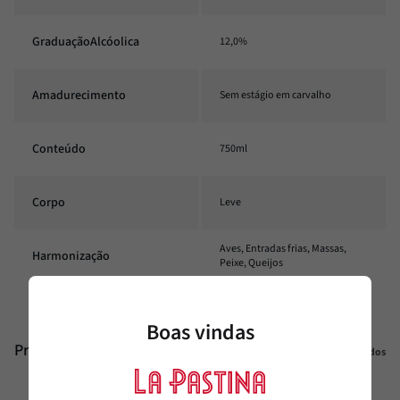
GraduaçãoAlcóolica
12,0%
Amadurecimento
Sem estágio em carvalho
Conteúdo
750ml
Corpo
Leve
Aves, Entradas frias, Massas,
Harmonização
Peixe, Queijos
Boas vindas
Produtos similares
Veja todos