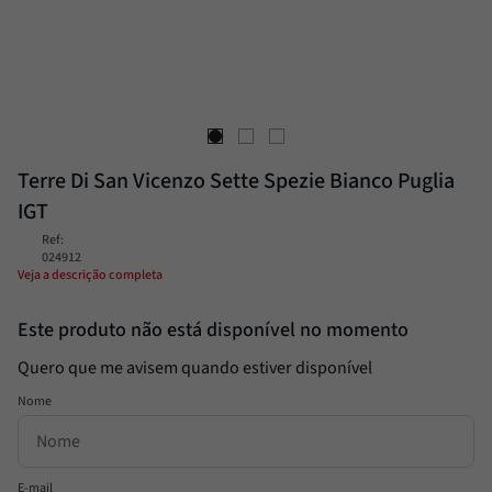
Molho
8
º
Alcachofra
9
º
Trufa
10
º
Terre Di San Vicenzo Sette Spezie Bianco Puglia
IGT
Ref
:
024912
Veja a descrição completa
Este produto não está disponível no momento
Quero que me avisem quando estiver disponível