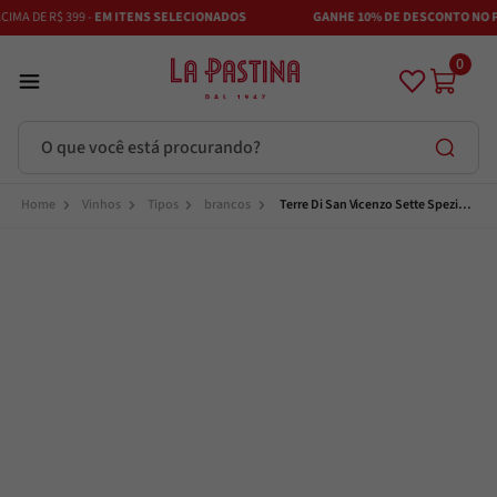
MA DE R$ 399 -
EM ITENS SELECIONADOS
GANHE 10% DE DESCONTO NO PI
0
O que você está procurando?
Termos mais buscados
Vinhos
Tipos
brancos
Terre Di San Vicenzo Sette Spezie 
Bianco Puglia IGT
Azeite
1
º
Vinhos
2
º
Adobe
3
º
Maestra
4
º
Azeitona
5
º
Bruschetta
6
º
Passata
7
º