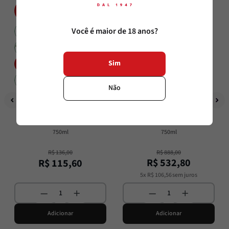
15%
40%
OFF
OFF
Você é maior de 18 anos?
Sim
Não
Emiliana
Bodega Pirineos
Novas Gran Reserva Chardonnay
Kit 6 Pirineos 3404 Blanco
750ml
750ml
R$
136
,
00
R$
888
,
00
R$
532
,
80
R$
115
,
60
5
x
R$
106
,
56
sem juros
Adicionar
Adicionar