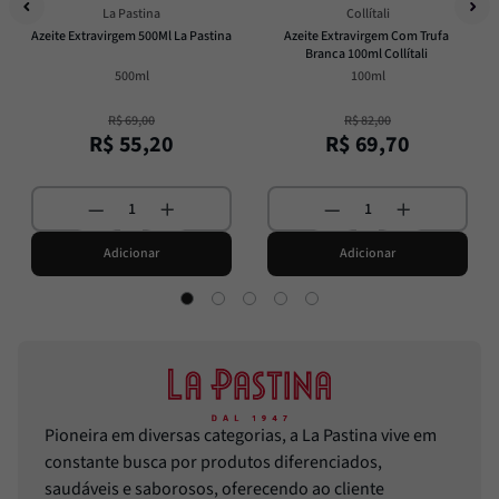
La Pastina
Collítali
Azeite Extravirgem 500Ml La Pastina
Azeite Extravirgem Com Trufa 
Branca 100ml Collítali
500ml
100ml
R$
69
,
00
R$
82
,
00
R$
55
,
20
R$
69
,
70
Adicionar
Adicionar
Pioneira em diversas categorias, a La Pastina vive em
constante busca por produtos diferenciados,
saudáveis e saborosos, oferecendo ao cliente