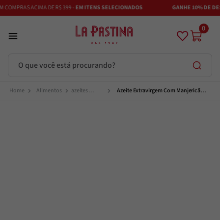
COMPRAS ACIMA DE R$ 399 -
EM ITENS SELECIONADOS
GANHE 10% DE DESC
0
O que você está procurando?
Termos mais buscados
Alimentos
azeites 
Azeite Extravirgem Com Manjericão 
extravirgem
125Ml Montosco
Azeite
1
º
Vinhos
2
º
Adobe
3
º
Maestra
4
º
Azeitona
5
º
Bruschetta
6
º
Alcachofra
7
º