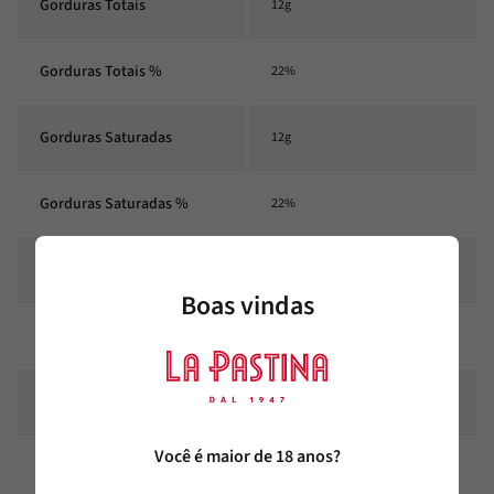
Gorduras Totais
12g
Gorduras Totais %
22%
Gorduras Saturadas
12g
Gorduras Saturadas %
22%
Gorduras Trans
0g
Boas vindas
Gorduras Trans %
**
Fibra alimentar
0g
Você é maior de 18 anos?
Fibra alimentar %
0%