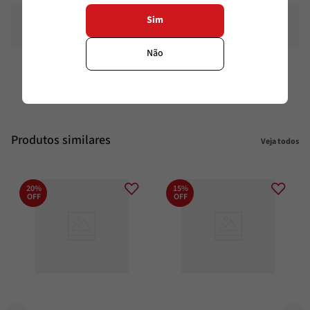
Sim
Sódio
0mg
Não
Sódio %
0%
Produtos similares
Veja todos
20%
15%
OFF
OFF