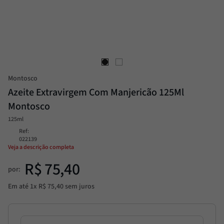
Passata
8
º
Molho
9
º
Trufa
10
º
Montosco
Azeite Extravirgem Com Manjericão 125Ml
Montosco
125ml
Ref
:
022139
Veja a descrição completa
R$
75
,
40
por:
Em até
1
x
R$
75
,
40
sem juros