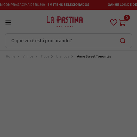
COMPRAS ACIMA DE R$ 399 -
EM ITENS SELECIONADOS
GANHE 10% DE DESC
0
O que você está procurando?
Termos mais buscados
Vinhos
Tipos
brancos
Aimé Sweet Torrontés
Azeite
1
º
Vinhos
2
º
Adobe
3
º
Maestra
4
º
Azeitona
5
º
Bruschetta
6
º
Alcachofra
7
º