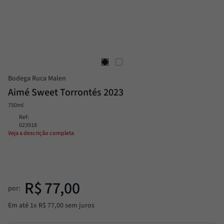
Passata
8
º
Molho
9
º
Trufa
10
º
Bodega Ruca Malen
Aimé Sweet Torrontés 2023
750ml
Ref
:
023918
Veja a descrição completa
R$
77
,
00
por:
Em até
1
x
R$
77
,
00
sem juros