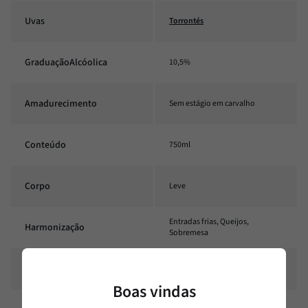
Uvas
Torrontés
GraduaçãoAlcóolica
10,5%
Amadurecimento
Sem estágio em carvalho
Conteúdo
750ml
Corpo
Leve
Entradas frias, Queijos,
Harmonização
Sobremesa
Estilo
Doçura média
Boas vindas