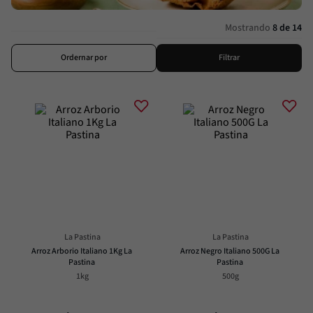
Passata
8
º
Molho
9
º
Mostrando
8 de 14
Trufa
10
º
Ordernar por
Filtrar
La Pastina
La Pastina
Arroz Arborio Italiano 1Kg La 
Arroz Negro Italiano 500G La 
Pastina
Pastina
1kg
500g