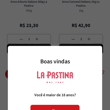
Arroz Arborio Italiano 500g La 
Arroz Carnaroli Italiano 1Kg La 
Pastina
Pastina
500g
1kg
R$
23
,
30
R$
42
,
90
Adicionar
Adicionar
Boas vindas
15%
OFF
Você é maior de 18 anos?