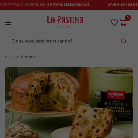
COMPRAS ACIMA DE R$ 399 -
EM ITENS SELECIONADOS
GANHE 10% DE DESC
0
O que você está procurando?
Termos mais buscados
Alimentos
Azeite
1
º
Vinhos
2
º
Adobe
3
º
Maestra
4
º
Azeitona
5
º
Bruschetta
6
º
Alcachofra
7
º