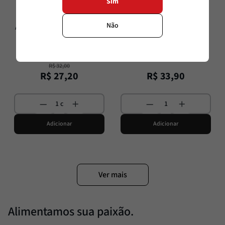
Sim
Maestra per La Pastina
La Pastina
Não
Arroz Arborio Italiano Envelhecido 
Arroz para paella 1kg La Pastina
500g Maestra Per La Pastina
500g
1kg
R$
32
,
00
R$
27
,
20
R$
33
,
90
Adicionar
Adicionar
Alimentamos sua paixão.