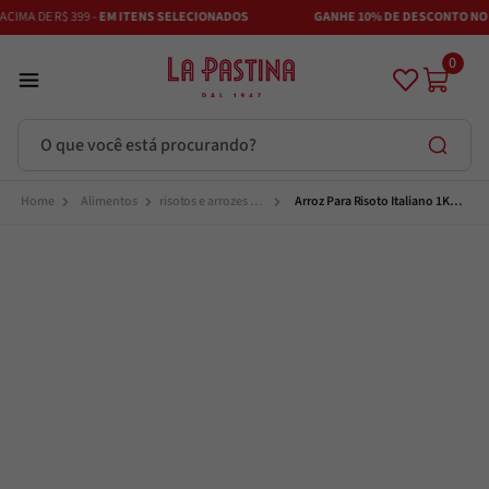
IMA DE R$ 399 -
EM ITENS SELECIONADOS
GANHE 10% DE DESCONTO NO P
0
O que você está procurando?
Termos mais buscados
Alimentos
risotos e arrozes 
Arroz Para Risoto Italiano 1Kg 
especiais
La Pastina
Azeite
1
º
Vinhos
2
º
Adobe
3
º
Azeitona
4
º
Bruschetta
5
º
Maestra
6
º
Alcachofra
7
º