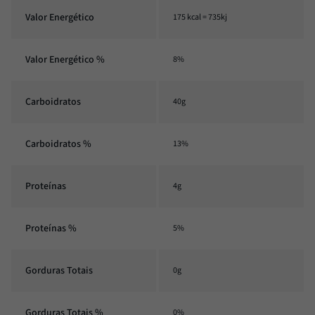
Valor Energético
175 kcal = 735kj
Valor Energético %
8%
Carboidratos
40g
Carboidratos %
13%
Proteínas
4g
Proteínas %
5%
Gorduras Totais
0g
Gorduras Totais %
0%