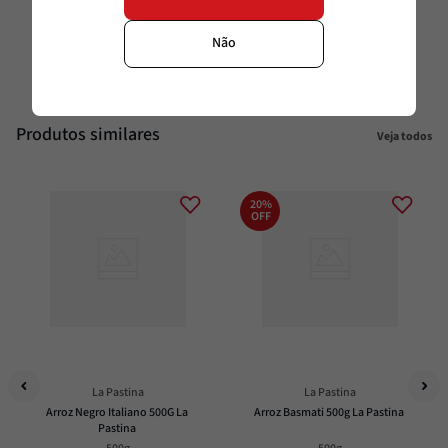
Sódio %
0%
Não
Produtos similares
Veja todos
20%
OFF
La Pastina
La Pastina
Arroz Negro Italiano 500G La 
Arroz Basmati 500g La Pastina
Pastina