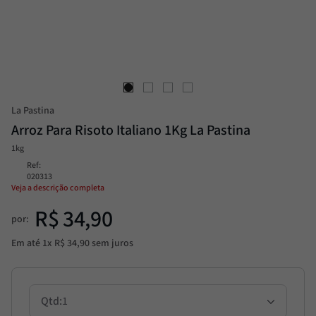
Passata
8
º
Molho
9
º
Trufa
10
º
La Pastina
Arroz Para Risoto Italiano 1Kg La Pastina
1kg
Ref
:
020313
Veja a descrição completa
R$
34
,
90
por:
Em até
1
x
R$
34
,
90
sem juros
1