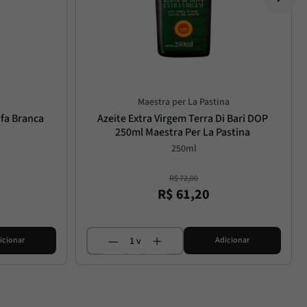
Maestra per La Pastina
fa Branca 
Azeite Extra Virgem Terra Di Bari DOP 
250ml Maestra Per La Pastina
250ml
R$
72
,
00
R$
61
,
20
icionar
Adicionar