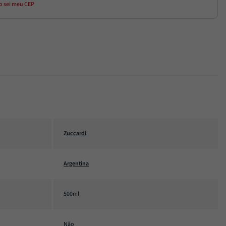
o sei meu CEP
Zuccardi
Argentina
500ml
Não