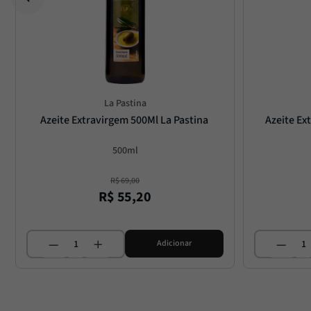
La Pastina
Azeite Extravirgem 500Ml La Pastina
Azeite Ex
500ml
R$
69
,
00
R$
55
,
20
Adicionar