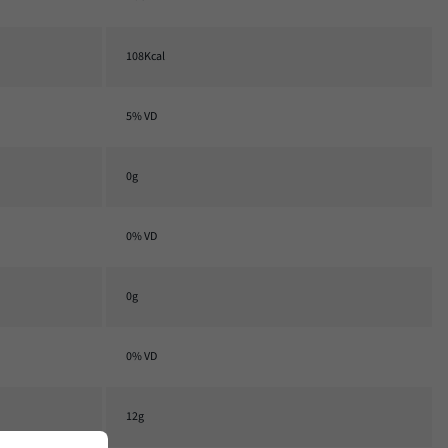
108Kcal
5% VD
0g
0% VD
0g
0% VD
12g