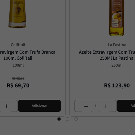
Collítali
La Pastina
travirgem Com Trufa Branca 
Azeite Extravirgem Com Tru
100ml Collítali
250Ml La Pastina
100ml
250ml
R$
82
,
00
R$
69
,
70
R$
123
,
90
Adicionar
Ad