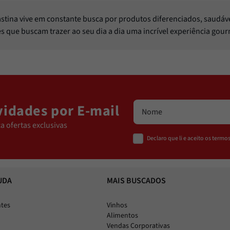
Pastina vive em constante busca por produtos diferenciados, saudáv
les que buscam trazer ao seu dia a dia uma incrível experiência gou
idades por E-mail
a ofertas exclusivas
Declaro que li e aceito os term
UDA
MAIS BUSCADOS
ntes
Vinhos
Alimentos
Vendas Corporativas