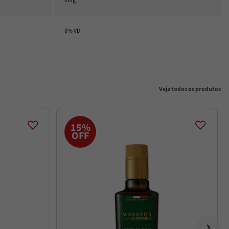
0mg
0% VD
Veja todos os produtos
15%
OFF