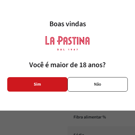
Gorduras Totais %
Boas vindas
Gorduras Saturadas
Gorduras Saturadas %
Você é maior de 18 anos?
Gorduras Trans
Gorduras Trans %
Sim
Não
Fibra alimentar
Fibra alimentar %