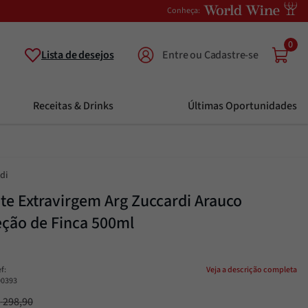
Conheça:
0
Lista de desejos
Receitas & Drinks
Últimas Oportunidades
di
ite Extravirgem Arg Zuccardi Arauco
eção de Finca 500ml
ef
:
Veja a descrição completa
00393
$
298
,
90