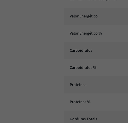
Valor Energético
Valor Energético %
Carboidratos
Carboidratos %
Proteínas
Proteínas %
Gorduras Totais