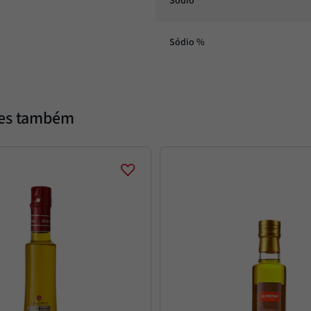
Sódio
Sódio %
tes também