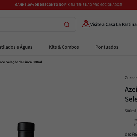
GANHE 10% DE DESCONTO NO PIX
EM ITENS NÃO PROMOCIONADOS!
Visite a Casa La Pastina
tilados e Águas
Kits & Combos
Pontuados
auco Seleção de Finca 500ml
Zuccar
Aze
Sel
500ml
R
1
de:
R