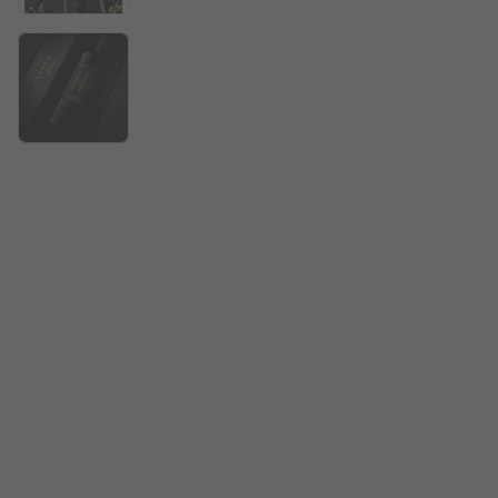
Trufa
10
º