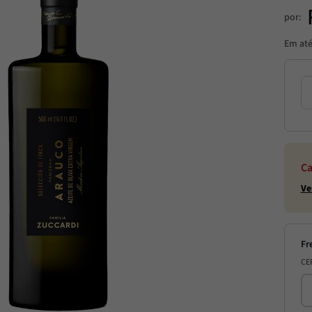
por:
Em at
Ca
Ve
CE