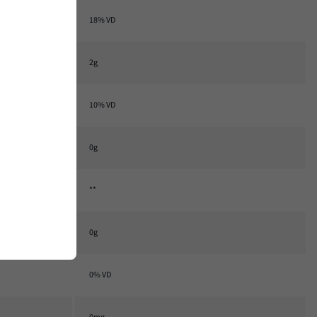
18% VD
2g
10% VD
0g
**
0g
0% VD