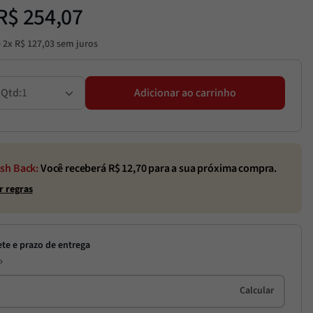
R$
254
,
07
é
2
x
R$
127
,
03
sem juros
1
Adicionar ao carrinho
sh Back:
Você receberá R$
12,70
para a sua próxima compra.
r regras
P