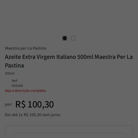
Molho
8
º
Alcachofra
9
º
Trufa
10
º
Maestra per La Pastina
Azeite Extra Virgem Italiano 500ml Maestra Per La
Pastina
500ml
Ref
:
029168
Veja a descrição completa
R$
100
,
30
por:
Em até
1
x
R$
100
,
30
sem juros