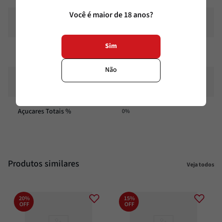
Você é maior de 18 anos?
Sódio
0
Sim
Sódio %
0%
Não
Açucares Totais
0
Açucares Totais %
0%
Produtos similares
Veja todos
20%
15%
OFF
OFF