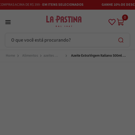
PRAS ACIMA DE R$ 399 -
EM ITENS SELECIONADOS
GANHE 10% DE DESCONT
0
O que você está procurando?
Termos mais buscados
Alimentos
azeites 
Azeite Extra Virgem Italiano 500ml 
extravirgem
Maestra Per La Pastina
Azeite
1
º
Vinhos
2
º
Adobe
3
º
Maestra
4
º
Azeitona
5
º
Bruschetta
6
º
Passata
7
º