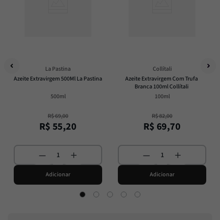
La Pastina
Collítali
Azeite Extravirgem 500Ml La Pastina
Azeite Extravirgem Com Trufa 
Branca 100ml Collítali
500ml
100ml
R$
69
,
00
R$
82
,
00
R$
55
,
20
R$
69
,
70
Adicionar
Adicionar