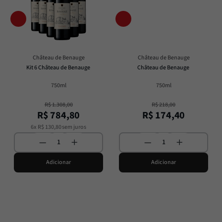
Passata
8
º
Molho
9
º
Trufa
10
º
Château de Benauge
Château de Benauge
Kit 6 Château de Benauge
Château de Benauge
750ml
750ml
R$
1
.
308
,
00
R$
218
,
00
R$
784
,
80
R$
174
,
40
6
x
R$
130
,
80
sem juros
Adicionar
Adicionar