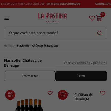
 RJ EM COMPRAS ACIMA DE R$ 399 -
EM ITENS SELECIONADOS
GANHE 10% D
0
O que você está procurando?
Termos mais buscados
Flash offer    Château de Benauge
Azeite
1
º
Flash offer Château de
Você viu todos os
2
produtos
Vinhos
2
º
Benauge
Adobe
3
º
Ordernar por
Filtrar
Maestra
4
º
Azeitona
5
º
40%
20%
Bruschetta
OFF
OFF
6
º
Alcachofra
7
º