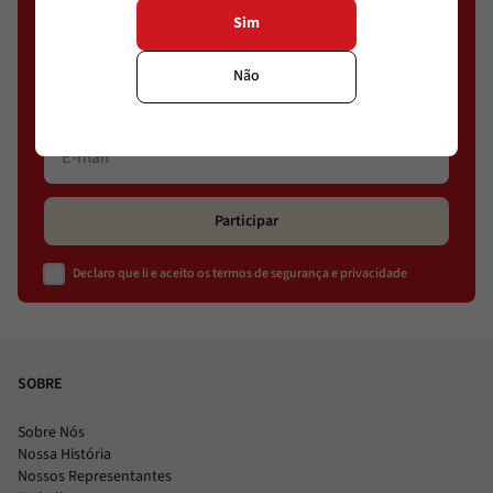
Sim
Cadastre-se e conheça ofertas exclusivas
Não
Participar
Declaro que li e aceito os termos de segurança e privacidade
SOBRE
Sobre Nós
Nossa História
Nossos Representantes