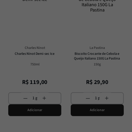
Charles Ninot
La Pastina
Charles Ninot Demi-sec Ice
Biscoito Crocante de Cebola e 
Queijo Italiano 150G La Pastina
750ml
150g
R$
119
,
00
R$
29
,
90
Adicionar
Adicionar