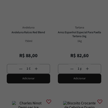
Passata
8
º
Molho
9
º
Trufa
10
º
Andeluna
Tartana
Andeluna Raíces Red Blend
Arroz Espanhol Especial Para Paella 
Tartana 1kg
750ml
1kg
R$
88
,
00
R$
82
,
60
Adicionar
Adicionar