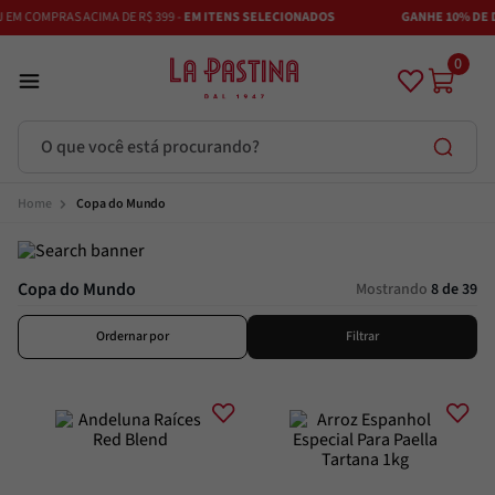
M COMPRAS ACIMA DE R$ 399 -
EM ITENS SELECIONADOS
GANHE 10% DE DE
0
O que você está procurando?
Termos mais buscados
Copa do Mundo
Azeite
1
º
Copa do Mundo
Vinhos
2
º
Mostrando
8 de 39
Adobe
3
º
Ordernar por
Filtrar
Maestra
4
º
Azeitona
5
º
Bruschetta
6
º
Alcachofra
7
º