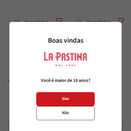
Boas vindas
Terre di San Vincenzo
Terre di San Vincenzo
Você é maior de 18 anos?
Terre Di San Vincenzo La Nave Pinot 
Terre Di San Vincenzo La Nave 
Grigio Igp
Pimitivo Igp
750ml
750ml
Sim
R$
99
,
00
R$
99
,
00
Não