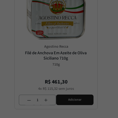
Agostino Recca
Filé de Anchova Em Azeite de Oliva 
Siciliano 710g
710g
R$
461
,
30
4
x
R$
115
,
32
sem juros
Adicionar