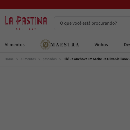
O que você está procurando?
Termos mais buscados
Alimentos
Vinhos
Des
Azeite
1
º
Alimentos
pescados
Filé De Anchova Em Azeite De Oliva Siciliano
Vinhos
2
º
Adobe
3
º
Azeitona
4
º
Bruschetta
5
º
Maestra
6
º
Alcachofra
7
º
Passata
8
º
Molho
9
º