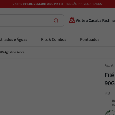
GANHE 10% DE DESCONTO NO PIX
EM ITENS NÃO PROMOCIONADOS!
Visite a Casa La Pastina
tilados e Águas
Kits & Combos
Pontuados
 90G Agostino Recca
Agosti
Fil
90G
90g
R
0