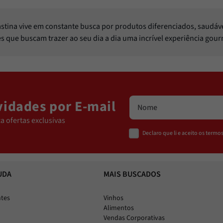
Pastina vive em constante busca por produtos diferenciados, saudáv
les que buscam trazer ao seu dia a dia uma incrível experiência gou
idades por E-mail
a ofertas exclusivas
Declaro que li e aceito os term
UDA
MAIS BUSCADOS
ntes
Vinhos
Alimentos
Vendas Corporativas