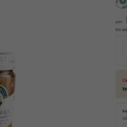
por:
Em at
Ca
Ve
CE