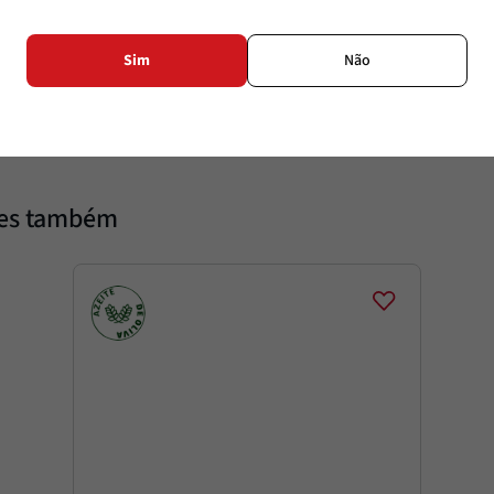
Sódio
Sim
Não
Sódio %
tes também