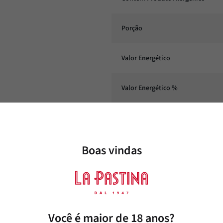
Porção
Valor Energético
Valor Energético %
Proteínas
Boas vindas
Proteínas %
Gorduras Totais
Gorduras Totais %
Você é maior de 18 anos?