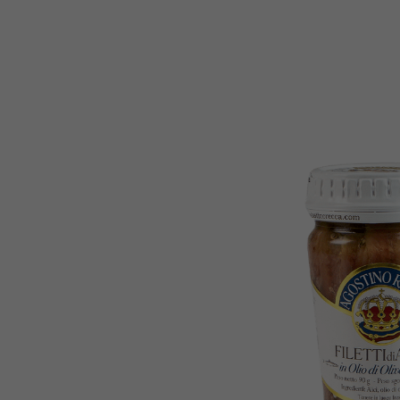
Trufa
10
º