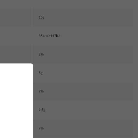
15g
35kcal=147kJ
2%
5g
7%
1,5g
2%