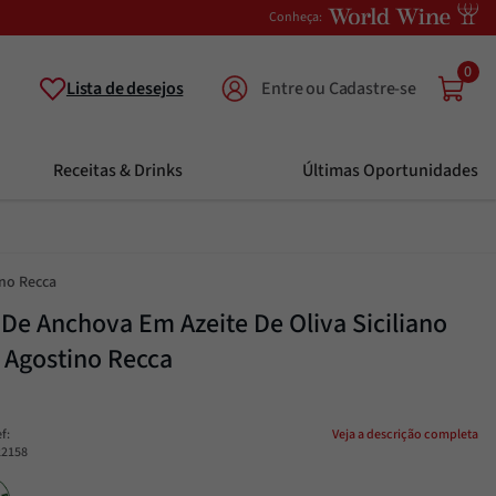
Conheça:
0
Lista de desejos
Receitas & Drinks
Últimas Oportunidades
no Recca
é De Anchova Em Azeite De Oliva Siciliano
 Agostino Recca
ef
:
Veja a descrição completa
22158