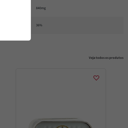
840mg
36%
Veja todos os produtos