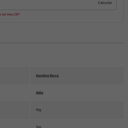
o sei meu CEP
Agostino Recca
Itália
90g
Sim