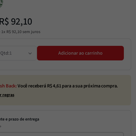
R$
92
,
10
é
1
x
R$
92
,
10
sem juros
1
Adicionar ao carrinho
sh Back:
Você receberá R$
4,61
para a sua próxima compra.
r regras
P