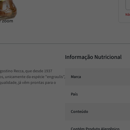
Nã
Informação Nutricional
Agostino Recca, que desde 1937
os, unicamente da espécie “engraulis”,
Marca
qualidade, já vêm prontas para o
País
Conteúdo
Contém Produto Alergênico