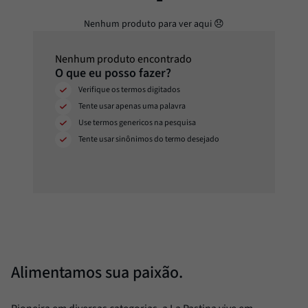
Alcachofra
8
º
Molho
9
º
Trufa
10
º
Nenhum produto encontrado
Alimentamos sua paixão.