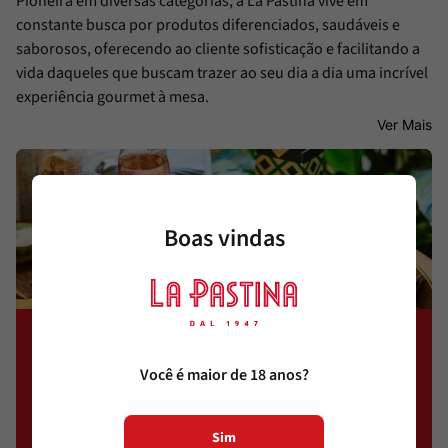
Pioneira em diversas categorias, a La Pastina vive em
constante busca por produtos diferenciados, saudáveis e
saborosos, oferecendo ao cliente sofisticação e facilitando a
vida daqueles que buscam trazer ao seu dia a dia uma incrível
experiência gourmet à mesa.
Ver Mais
Boas vindas
Receba novidades por E-
mail
Você é maior de 18 anos?
Cadastre-se e conheça ofertas exclusivas
Sim