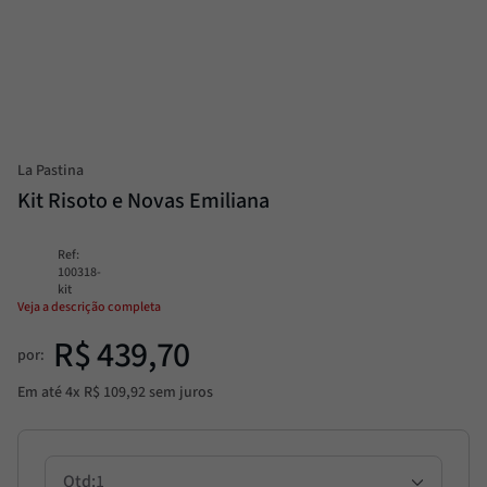
Alcachofra
8
º
Molho
9
º
Trufa
10
º
La Pastina
Kit Risoto e Novas Emiliana
Ref
:
100318-
kit
Veja a descrição completa
R$
439
,
70
por:
Em até
4
x
R$
109
,
92
sem juros
1