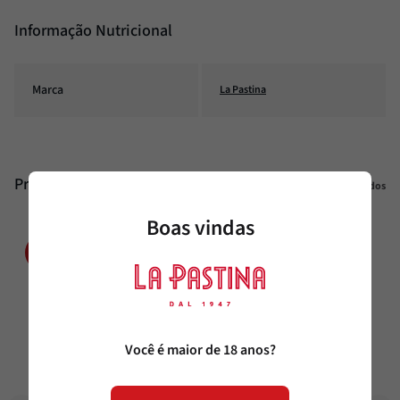
Informação Nutricional
Marca
La Pastina
Produtos similares
Veja todos
Boas vindas
31%
38%
OFF
OFF
Você é maior de 18 anos?