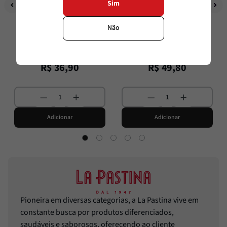
Sim
La Pastina
La Pastina
Combo Tomates da Itália
Combo Aperitivos
Não
R$
53
,
80
R$
79
,
70
R$
36
,
90
R$
49
,
80
Adicionar
Adicionar
Pioneira em diversas categorias, a La Pastina vive em
constante busca por produtos diferenciados,
saudáveis e saborosos, oferecendo ao cliente