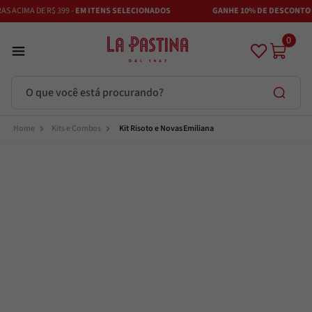
 ACIMA DE R$ 399 -
EM ITENS SELECIONADOS
GANHE 10% DE DESCONTO NO
0
O que você está procurando?
Termos mais buscados
Kits e Combos
Kit Risoto e Novas Emiliana
Azeite
1
º
Vinhos
2
º
Adobe
3
º
Maestra
4
º
Bruschetta
5
º
Azeitona
6
º
Passata
7
º