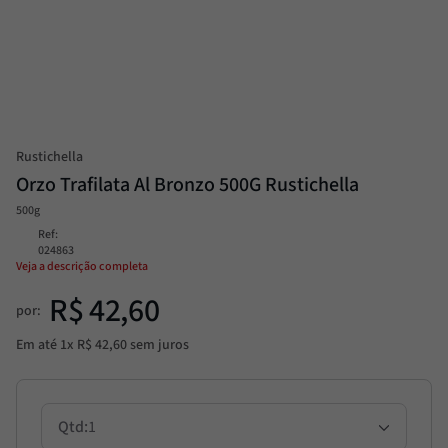
Passata
8
º
Molho
9
º
Trufa
10
º
Rustichella
Orzo Trafilata Al Bronzo 500G Rustichella
500g
Ref
:
024863
Veja a descrição completa
R$
42
,
60
por:
Em até
1
x
R$
42
,
60
sem juros
1