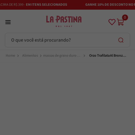
MA DE R$ 399 -
EM ITENS SELECIONADOS
GANHE 10% DE DESCONTO NO PI
0
O que você está procurando?
Termos mais buscados
Alimentos
massas de grano duro e 
Orzo Trafilata Al Bronzo 
massas especiais
500G Rustichella
Azeite
1
º
Vinhos
2
º
Adobe
3
º
Maestra
4
º
Azeitona
5
º
Bruschetta
6
º
Alcachofra
7
º