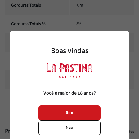
Gorduras Totais
1,2g
Gorduras Totais %
3%
Fibra alimentar
2,4g
Boas vindas
Fibra alimentar %
12%
Sódio
8mg
Você é maior de 18 anos?
Sódio %
0%
Sim
Não
Produtos similares
Veja todos