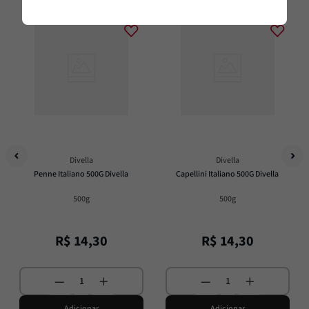
Divella
Divella
Penne Italiano 500G Divella
Capellini Italiano 500G Divella
500g
500g
R$
14
,
30
R$
14
,
30
Adicionar
Adicionar