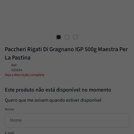
Passata
8
º
Molho
9
º
Trufa
10
º
Paccheri Rigati Di Gragnano IGP 500g Maestra Per
La Pastina
Ref
:
029554
Veja a descrição completa
Este produto não está disponível no momento
Quero que me avisem quando estiver disponível