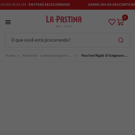
IMA DE R$ 399 -
EM ITENS SELECIONADOS
GANHE 10% DE DESCONTO NO P
0
O que você está procurando?
Termos mais buscados
Alimentos
massas de grano 
Paccheri Rigati  Di Gragnano 
duro e massas 
IGP 500g Maestra Per La 
especiais
Pastina
Azeite
1
º
Vinhos
2
º
Adobe
3
º
Azeitona
4
º
Bruschetta
5
º
Maestra
6
º
Alcachofra
7
º