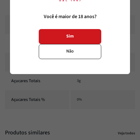
Fibra alimentar
0,2g
Você é maior de 18 anos?
Fibra alimentar %
1%
Sim
Sódio
4mg
Não
Sódio %
0%
Açucares Totais
3g
Açucares Totais %
0%
Produtos similares
Veja todos