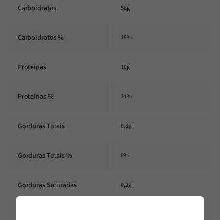
Carboidratos
58g
Carboidratos %
19%
Proteínas
10g
Proteínas %
21%
Gorduras Totais
0,8g
Gorduras Totais %
0%
Gorduras Saturadas
0,2g
Gorduras Saturadas %
1%