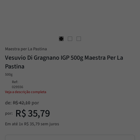
Molho
8
º
Alcachofra
9
º
Trufa
10
º
Maestra per La Pastina
Vesuvio Di Gragnano IGP 500g Maestra Per La
Pastina
500g
Ref
:
029556
Veja a descrição completa
de:
R$
42
,
10
R$
35
,
79
por:
Em até
1
x
R$
35
,
79
sem juros