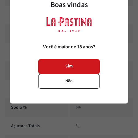
Boas vindas
Gorduras Trans
0g
Gorduras Trans %
**
Você é maior de 18 anos?
Fibra alimentar
0,2g
Sim
Fibra alimentar %
1%
Não
Sódio
4mg
Sódio %
0%
Açucares Totais
3g