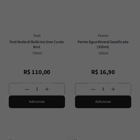
Tosti
Perrier
Tosti Notte di Bollicine Gran Cuvée 
Perrier Água Mineral Gaseificada 
Brut
(330ml)
750ml
330ml
R$
110
,
00
R$
16
,
90
Adicionar
Adicionar