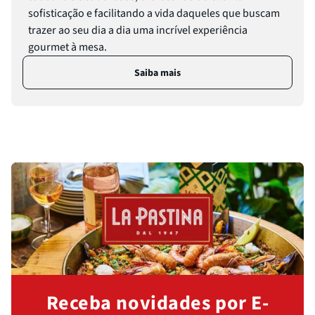
Passata
8
º
sofisticação e facilitando a vida daqueles que buscam
Molho
9
º
trazer ao seu dia a dia uma incrível experiência
gourmet à mesa.
Trufa
10
º
Saiba mais
Receba novidades por E-