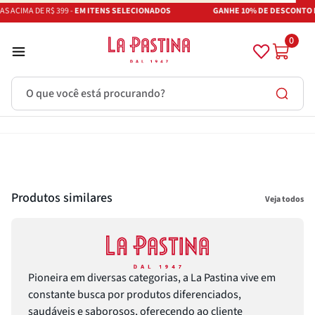
 ACIMA DE R$ 399 -
EM ITENS SELECIONADOS
GANHE 10% DE DESCONTO N
0
O que você está procurando?
Termos mais buscados
Azeite
1
º
Adobe
2
º
Produtos similares
Veja todos
Vinhos
3
º
Azeitona
4
º
Bruschetta
5
º
Maestra
6
º
Pioneira em diversas categorias, a La Pastina vive em
constante busca por produtos diferenciados,
Alcachofra
7
º
saudáveis e saborosos, oferecendo ao cliente