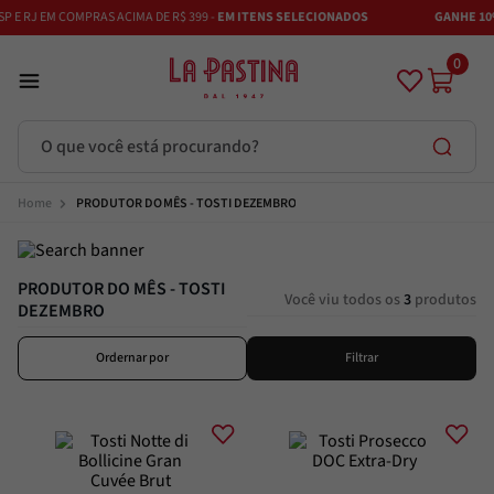
 E RJ EM COMPRAS ACIMA DE R$ 399 -
EM ITENS SELECIONADOS
GANHE 10% 
0
O que você está procurando?
Termos mais buscados
PRODUTOR DO MÊS - TOSTI DEZEMBRO
Azeite
1
º
PRODUTOR DO MÊS - TOSTI
Vinhos
2
º
Você viu todos os
3
produtos
DEZEMBRO
Adobe
3
º
Azeitona
4
º
Ordernar por
Filtrar
Bruschetta
5
º
Maestra
6
º
Alcachofra
7
º