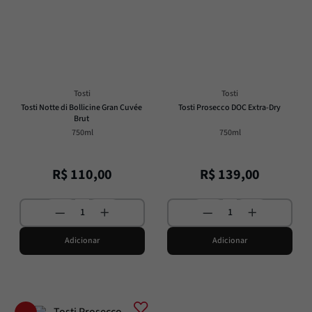
Passata
8
º
Molho
9
º
Trufa
10
º
Tosti
Tosti
Tosti Notte di Bollicine Gran Cuvée 
Tosti Prosecco DOC Extra-Dry
Brut
750ml
750ml
R$
110
,
00
R$
139
,
00
Adicionar
Adicionar