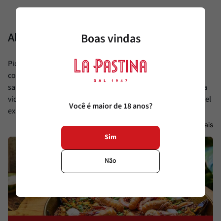
Alimentamos sua paixão.
Boas vindas
Pioneira em diversas categorias, a La Pastina vive em
constante busca por produtos diferenciados, saudáveis e
saborosos, oferecendo ao cliente sofisticação e facilitando a
vida daqueles que buscam trazer ao seu dia a dia uma incrível
Você é maior de 18 anos?
experiência gourmet à mesa.
Ver Mais
Sim
Não