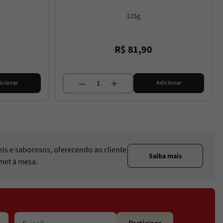
125g
R$
81
,
90
icionar
Adicionar
eis e saborosos, oferecendo ao cliente
Saiba mais
rmet à mesa.