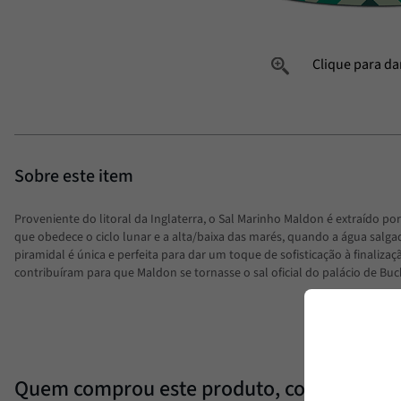
Proveniente do litoral da Inglaterra, o Sal Marinho Maldon é extraído po
que obedece o ciclo lunar e a alta/baixa das marés, quando a água salga
piramidal é única e perfeita para dar um toque de sofisticação à finaliza
contribuíram para que Maldon se tornasse o sal oficial do palácio de Bu
Quem comprou este produto, comprou es