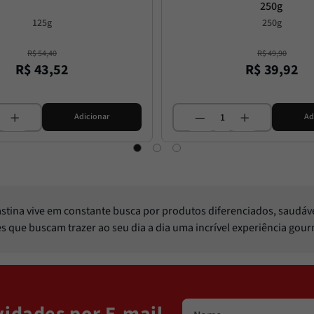
250g
125g
250g
R$
54
,
40
R$
49
,
90
R$
43
,
52
R$
39
,
92
Adicionar
Ad
Pastina vive em constante busca por produtos diferenciados, saudáv
les que buscam trazer ao seu dia a dia uma incrível experiência gou