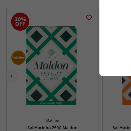
20%
20%
OFF
OFF
Maldon
Sal Marinho 250G Maldon
Sal Mari