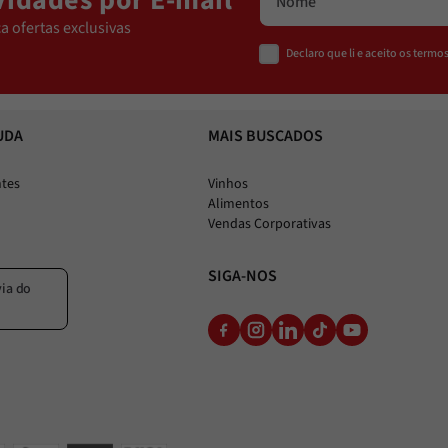
idades por E-mail
a ofertas exclusivas
Declaro que li e aceito os term
UDA
MAIS BUSCADOS
ntes
Vinhos
Alimentos
Vendas Corporativas
SIGA-NOS
via do