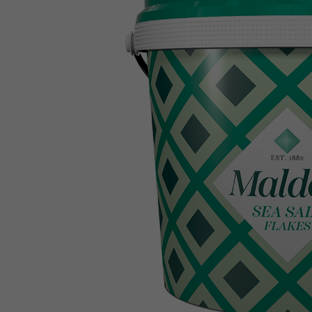
Trufa
10
º