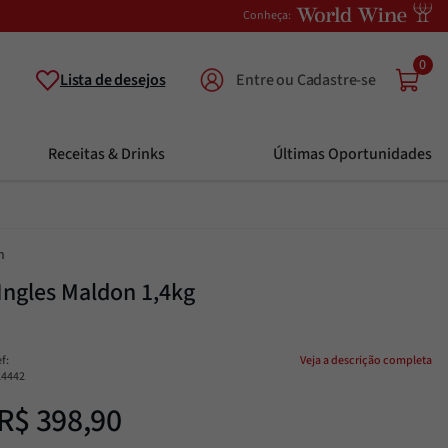
Conheça:
0
Lista de desejos
Receitas & Drinks
Últimas Oportunidades
n
 Ingles Maldon 1,4kg
ef
:
Veja a descrição completa
24442
R$
398
,
90