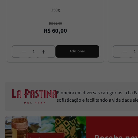
250g
R$
75
,
00
R$
60
,
00
Adicionar
Pioneira em diversas categorias, a La 
sofisticação e facilitando a vida daque