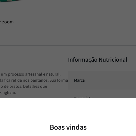
Informação Nutricional
r um processo artesanal e natural,
da fica retida nos pântanos. Sua forma
Marca
ção de pratos. Detalhes que
ckingham.
Conteúdo
Boas vindas
tes também