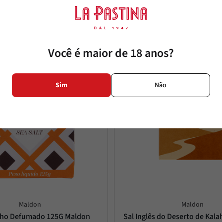
20%
OFF
Você é maior de 18 anos?
Sim
Não
Maldon
Maldon
nho Defumado 125G Maldon
Sal Inglês do Deserto de Kala