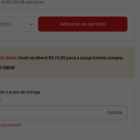
é
3
x
R$
132
,
96
sem juros
1
Adicionar ao carrinho
sh Back:
Você receberá R$
19,95
para a sua próxima compra.
r regras
P
o sei meu CEP