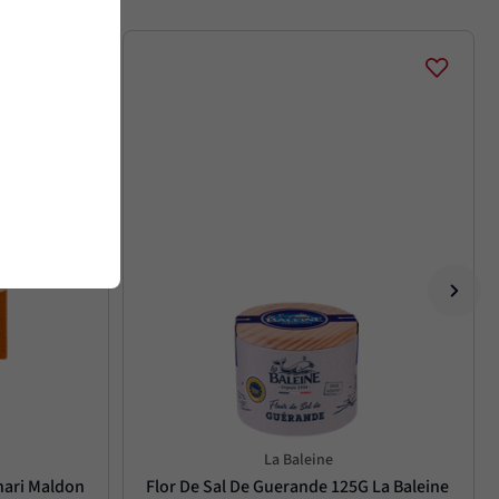
La Baleine
hari Maldon 
Flor De Sal De Guerande 125G La Baleine