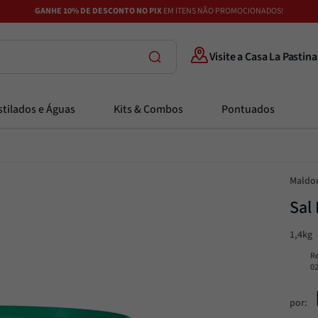
GANHE 10% DE DESCONTO NO PIX
EM ITENS NÃO PROMOCIONADOS!
Visite a Casa La Pastina
tilados e Águas
Kits & Combos
Pontuados
Maldo
Sal
1,4kg
R
0
por: