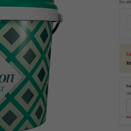
Em at
Ca
Ve
CE
Nã