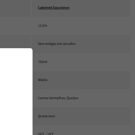
Cabernet Sauvignon
13,5%
Sem estágio em carvalho
750ml
Médio
Carnes Vermelhas, Queijos
Quase seco
16°C - 18°C