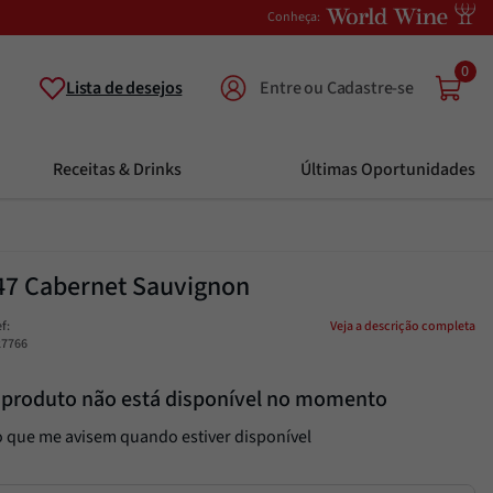
Conheça:
0
Lista de desejos
Receitas & Drinks
Últimas Oportunidades
47 Cabernet Sauvignon
ef
:
Veja a descrição completa
27766
 produto não está disponível no momento
 que me avisem quando estiver disponível