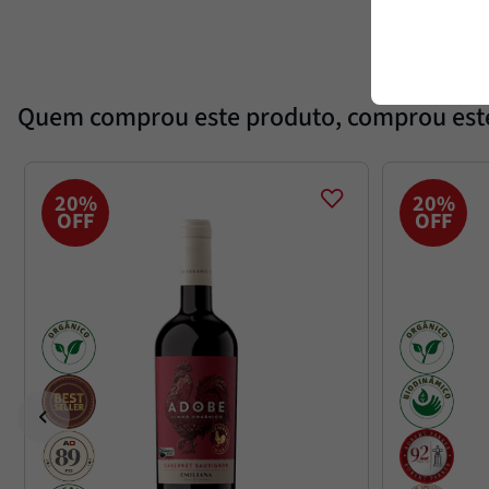
Quem comprou este produto, comprou es
20%
20%
OFF
OFF