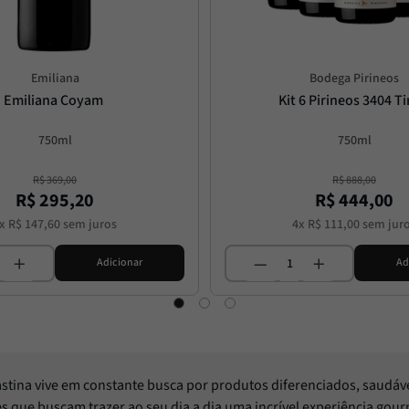
Emiliana
Bodega Pirineos
Emiliana Coyam
Kit 6 Pirineos 3404 T
750ml
750ml
R$
369
,
00
R$
888
,
00
R$
295
,
20
R$
444
,
00
x
R$
147
,
60
sem juros
4
x
R$
111
,
00
sem jur
Adicionar
Ad
Pastina vive em constante busca por produtos diferenciados, saudáv
les que buscam trazer ao seu dia a dia uma incrível experiência gou