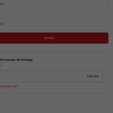
Enviar
P
o sei meu CEP