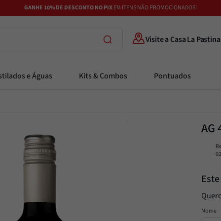
GANHE 10% DE DESCONTO NO PIX
EM ITENS NÃO PROMOCIONADOS!
Visite a Casa La Pastina
tilados e Águas
Kits & Combos
Pontuados
AG 
R
0
Este
Quero