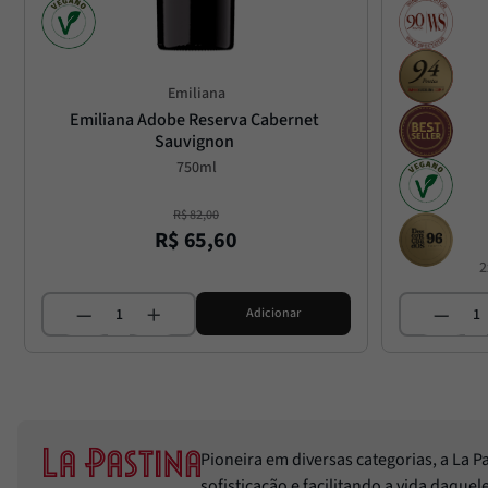
Emiliana
Emiliana Adobe Reserva Cabernet 
Sauvignon
750ml
R$
82
,
00
R$
65
,
60
2
Adicionar
Pioneira em diversas categorias, a La 
sofisticação e facilitando a vida daque