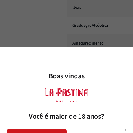
Uvas
GraduaçãoAlcóolica
Amadurecimento
Conteúdo
Boas vindas
Corpo
Harmonização
Você é maior de 18 anos?
Estilo
Temperatura