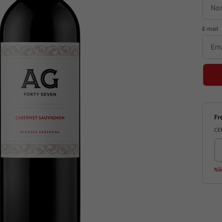
CE
Nã