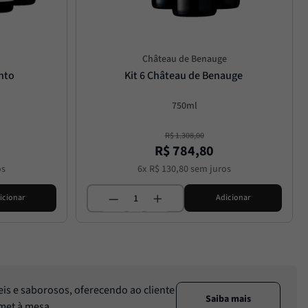
Château de Benauge
into
Kit 6 Château de Benauge
750ml
R$
1
.
308
,
00
R$
784
,
80
os
6
x
R$
130
,
80
sem juros
icionar
Adicionar
eis e saborosos, oferecendo ao cliente
Saiba mais
rmet à mesa.