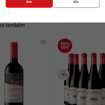
Sim
Não
tes também
50%
OFF